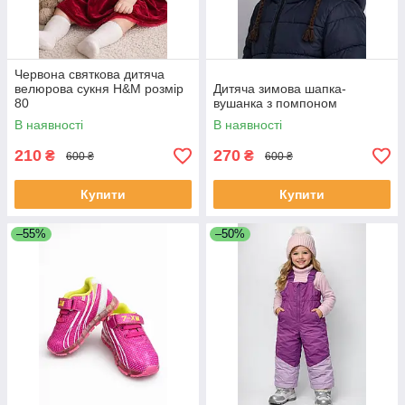
Червона святкова дитяча
велюрова сукня H&M розмір
Дитяча зимова шапка-
80
вушанка з помпоном
В наявності
В наявності
210
270
₴
₴
600 ₴
600 ₴
Купити
Купити
–55%
–50%