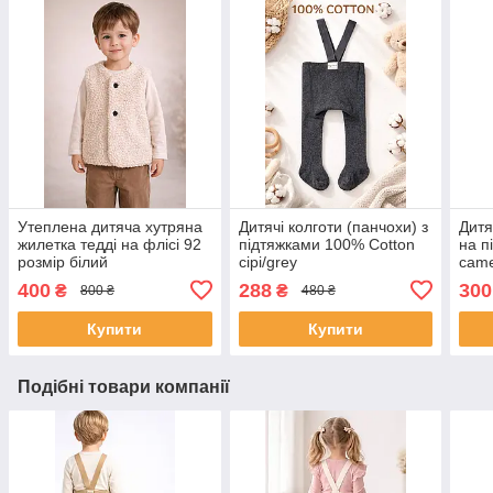
Утеплена дитяча хутряна
Дитячі колготи (панчохи) з
Дитя
жилетка тедді на флісі 92
підтяжками 100% Cotton
на п
розмір білий
сірі/grey
came
400
288
300
₴
₴
800 ₴
480 ₴
Купити
Купити
Подібні товари компанії