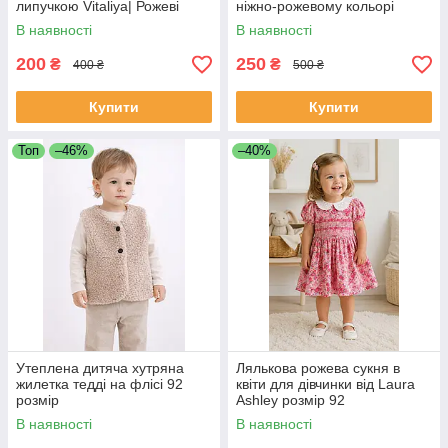
липучкою Vitaliya| Рожеві
ніжно-рожевому кольорі
повсякденні туфельки, розмір
В наявності
В наявності
21
200
250
₴
₴
400 ₴
500 ₴
Купити
Купити
Топ
–46%
–40%
Утеплена дитяча хутряна
Лялькова рожева сукня в
жилетка тедді на флісі 92
квіти для дівчинки від Laura
розмір
Ashley розмір 92
В наявності
В наявності