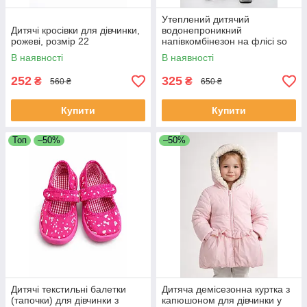
Утеплений дитячий
Дитячі кросівки для дівчинки,
водонепроникний
рожеві, розмір 22
напівкомбінезон на флісі so
cute фіолетового кольору
В наявності
В наявності
розмір 86
252
325
₴
₴
560 ₴
650 ₴
Купити
Купити
Топ
–50%
–50%
Дитячі текстильні балетки
Дитяча демісезонна куртка з
(тапочки) для дівчинки з
капюшоном для дівчинки у