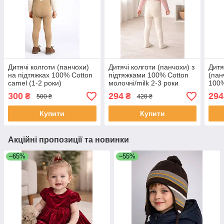
Дитячі колготи (панчохи)
Дитячі колготи (панчохи) з
Дитя
на підтяжках 100% Cotton
підтяжками 100% Cotton
(пан
camel (1-2 роки)
молочні/milk 2-3 роки
100%
розмір 92-104
300
294
294
₴
₴
500 ₴
420 ₴
Купити
Купити
Акційні пропозиції та новинки
–65%
–55%