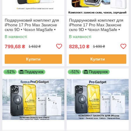
Подарунковий комплект для
Подарунковий комплект для
iPhone 17 Pro Max Захисне
iPhone 17 Pro Max Захисне
скло 9D • Чохол MagSafe •
скло 9D • Чохол MagSafe •
Зарядний блок
Зарядний блок
В наявності
В наявності
799,68
828,10
₴
₴
1 632 ₴
1 690 ₴
Купити
Купити
–51%
Подарунок
–51%
Подарунок