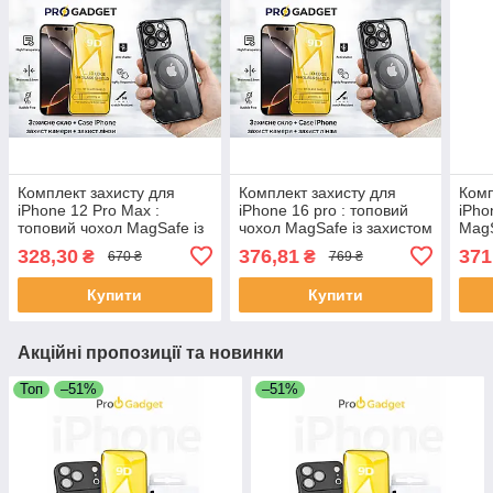
Комплект захисту для
Комплект захисту для
Комп
iPhone 12 Pro Max :
iPhone 16 pro : топовий
iPho
топовий чохол MagSafe із
чохол MagSafe із захистом
MagS
захистом камери +
камери + захисне скло 9D
каме
328,30
376,81
371
₴
₴
670 ₴
769 ₴
захисне скло 9D | Вибір
| Вибір кольору
| Ви
кольору
Купити
Купити
Акційні пропозиції та новинки
Топ
–51%
–51%