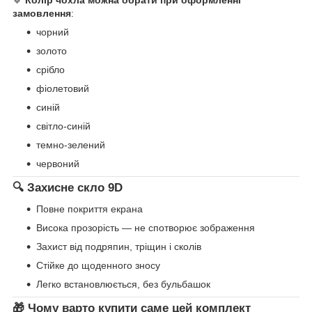
🔹
Колір чохла можна обрати при оформленні
замовлення
:
чорний
золото
срібло
фіолетовий
синій
світло-синій
темно-зелений
червоний
🔍 Захисне скло 9D
Повне покриття екрана
Висока прозорість — не спотворює зображення
Захист від подряпин, тріщин і сколів
Стійке до щоденного зносу
Легко встановлюється, без бульбашок
🎁 Чому варто купити саме цей комплект