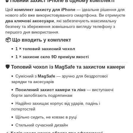
🔒 Повний захист iPhone в одному комплекті
Цей
комплект захисту для iPhone
— ідеальне рішення для
нового або вже використовуваного смартфона. Ви отримуєте
два ключові аксесуари
, які забезпечують максимальну
безпеку та збереження зовнішнього вигляду телефону з
першого дня використання.
📦 Що входить у комплект
1 × топовий захисний чохол
1 × захисне скло 9D преміум якості
🛡️ Топовий чохол із MagSafe та захистом камери
Сумісний з
MagSafe
— зручно для бездротової
зарядки та аксесуарів
Посилений захист камери та лінз
— виступаючі
борти запобігають подряпинам
Надійно захищає корпус від ударів, падінь і
потертостей
Щільно сидить, не ковзає в руці
Стильний сучасний дизайн