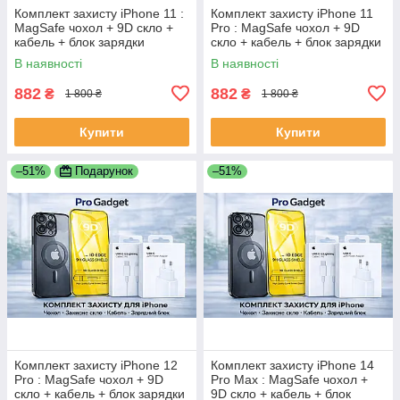
Комплект захисту iPhone 11 :
Комплект захисту iPhone 11
MagSafe чохол + 9D скло +
Pro : MagSafe чохол + 9D
кабель + блок зарядки
скло + кабель + блок зарядки
В наявності
В наявності
882
882
₴
₴
1 800 ₴
1 800 ₴
Купити
Купити
–51%
Подарунок
–51%
Комплект захисту iPhone 12
Комплект захисту iPhone 14
Pro : MagSafe чохол + 9D
Pro Max : MagSafe чохол +
скло + кабель + блок зарядки
9D скло + кабель + блок