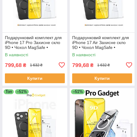
Подарунковий комплект для
Подарунковий комплект для
iPhone 17 Pro Захисне скло
iPhone 17 Air Захисне скло
9D • Чохол MagSafe •
9D • Чохол MagSafe •
Зарядний блок
Зарядний блок
В наявності
В наявності
799,68
799,68
₴
₴
1 632 ₴
1 632 ₴
Купити
Купити
Топ
–51%
–51%