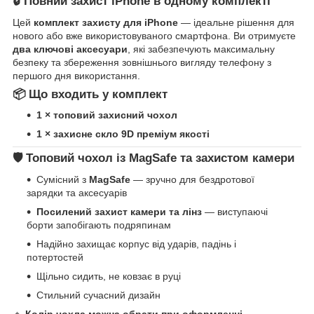
🔒 Повний захист iPhone в одному комплекті
Цей
комплект захисту для iPhone
— ідеальне рішення для
нового або вже використовуваного смартфона. Ви отримуєте
два ключові аксесуари
, які забезпечують максимальну
безпеку та збереження зовнішнього вигляду телефону з
першого дня використання.
📦 Що входить у комплект
1 × топовий захисний чохол
1 × захисне скло 9D преміум якості
🛡️ Топовий чохол із MagSafe та захистом камери
Сумісний з
MagSafe
— зручно для бездротової
зарядки та аксесуарів
Посилений захист камери та лінз
— виступаючі
борти запобігають подряпинам
Надійно захищає корпус від ударів, падінь і
потертостей
Щільно сидить, не ковзає в руці
Стильний сучасний дизайн