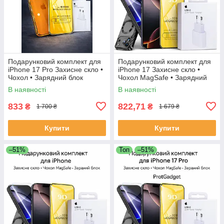
Подарунковий комплект для
Подарунковий комплект для
iPhone 17 Pro Захисне скло •
iPhone 17 Захисне скло •
Чохол • Зарядний блок
Чохол MagSafe • Зарядний
блок
В наявності
В наявності
833
822,71
₴
₴
1 700 ₴
1 679 ₴
Купити
Купити
–51%
Топ
–51%