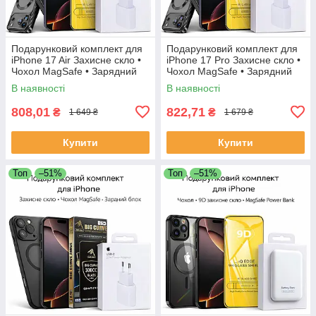
Подарунковий комплект для
Подарунковий комплект для
iPhone 17 Air Захисне скло •
iPhone 17 Pro Захисне скло •
Чохол MagSafe • Зарядний
Чохол MagSafe • Зарядний
блок
блок
В наявності
В наявності
808,01
822,71
₴
₴
1 649 ₴
1 679 ₴
Купити
Купити
Топ
–51%
Топ
–51%