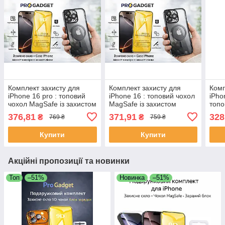
Комплект захисту для
Комплект захисту для
Комп
iPhone 16 pro : топовий
iPhone 16 : топовий чохол
iPho
чохол MagSafe із захистом
MagSafe із захистом
топо
камери + захисне скло 9D
камери + захисне скло 9D
захи
376,81
371,91
328
₴
₴
769 ₴
759 ₴
| Вибір кольору
| Вибір кольору
захи
коль
Купити
Купити
Акційні пропозиції та новинки
Топ
–51%
Новинка
–51%