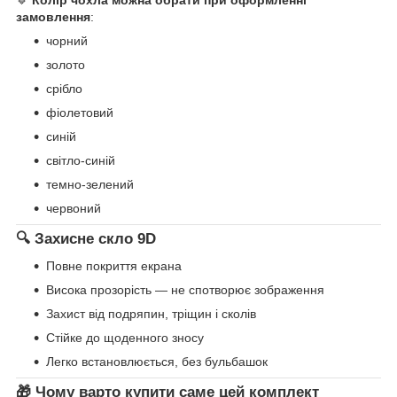
🔹
Колір чохла можна обрати при оформленні
замовлення
:
чорний
золото
срібло
фіолетовий
синій
світло-синій
темно-зелений
червоний
🔍 Захисне скло 9D
Повне покриття екрана
Висока прозорість — не спотворює зображення
Захист від подряпин, тріщин і сколів
Стійке до щоденного зносу
Легко встановлюється, без бульбашок
🎁 Чому варто купити саме цей комплект