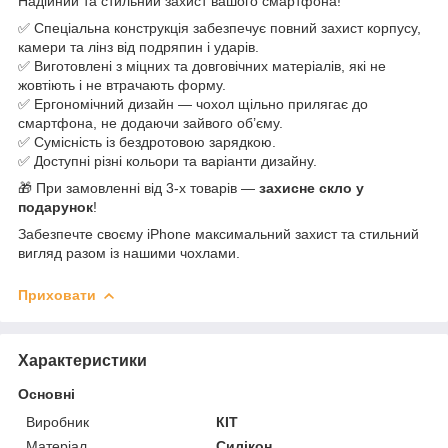
Надійний та стильний захист вашого смартфона!
✅ Спеціальна конструкція забезпечує повний захист корпусу,
камери та лінз від подряпин і ударів.
✅ Виготовлені з міцних та довговічних матеріалів, які не
жовтіють і не втрачають форму.
✅ Ергономічний дизайн — чохол щільно прилягає до
смартфона, не додаючи зайвого об’єму.
✅ Сумісність із бездротовою зарядкою.
✅ Доступні різні кольори та варіанти дизайну.
🎁 При замовленні від 3-х товарів —
захисне скло у
подарунок
!
Забезпечте своєму iPhone максимальний захист та стильний
вигляд разом із нашими чохлами.
Приховати
Характеристики
Основні
Виробник
КІТ
Матеріал
Силікон