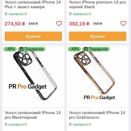
Чохол силіконовий IPhone 14
Чохол IPhone premium 14 pro
Plus + захист камери
чорний /black
В наявності
В наявності
274,50
392,19
₴
₴
549 ₴
769 ₴
Купити
Купити
–49%
Подарунок
–49%
Подарунок
Чохол силіконовий IPhone 14
Чохол силіконовий IPhone 14
pro Black/чорний
pro Gold/золото
В наявності
В наявності