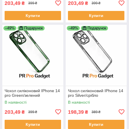
203,49
203,49
₴
₴
399 ₴
399 ₴
Купити
Купити
–49%
Подарунок
–49%
Подарунок
Чохол силіконовий IPhone 14
Чохол силіконовий IPhone 14
pro Green/зелений
pro Silver/срібло
В наявності
В наявності
203,49
198,39
₴
₴
399 ₴
389 ₴
Купити
Купити