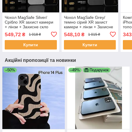
Чохол MagSafe Silver/
Чохол MagSafe Grey/
Комп
Срібло XR захист камери
темно сірий XR захист
iPho
+ лінзи + Захисне скло
камери + лінзи + Захисне
топо
Super Glass ESD для
скло Super Glass ESD для
захи
549,72
548,10
343
₴
₴
1 018 ₴
1 015 ₴
iPhone XR | Комплект
iPhone XR | Комплект
захи
захисту 2в1
захисту 2в1
коль
Купити
Купити
Акційні пропозиції та новинки
–50%
–49%
Подарунок