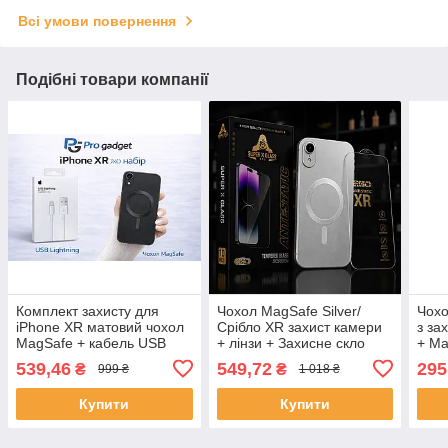
Всі умови повернення
Подібні товари компанії
Комплект захисту для
Чохол MagSafe Silver/
Чохо
iPhone XR матовий чохол
Срібло XR захист камери
з за
MagSafe + кабель USB
+ лінзи + Захисне скло
+ Ma
lighting
Super Glass ESD для
539,46
549,72
295
₴
₴
999 ₴
1 018 ₴
iPhone XR | Комплект
захисту 2в1
Купити
Купити