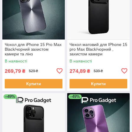
Чохол для iPhone 15 Pro Max
Чехол матовий для IPhone 15
Black/чорний захистом
pro Max Black/чорний ,
камери та лінз
захистом камери
В наявності
В наявності
269,79
274,89
₴
₴
529 ₴
539 ₴
Купити
Купити
–49%
–49%