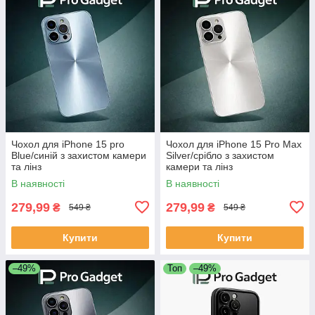
Чохол для iPhone 15 pro
Чохол для iPhone 15 Pro Max
Blue/синій з захистом камери
Silver/срібло з захистом
та лінз
камери та лінз
В наявності
В наявності
279,99
279,99
₴
₴
549 ₴
549 ₴
Купити
Купити
–49%
Топ
–49%