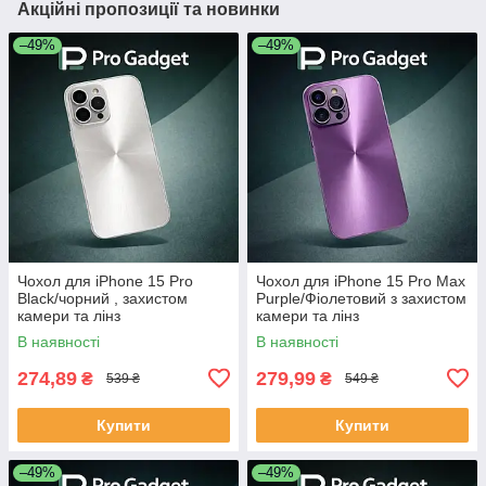
Акційні пропозиції та новинки
–49%
–49%
Чохол для iPhone 15 Pro
Чохол для iPhone 15 Pro Max
Black/чорний , захистом
Purple/Фіолетовий з захистом
камери та лінз
камери та лінз
В наявності
В наявності
274,89
279,99
₴
₴
539 ₴
549 ₴
Купити
Купити
–49%
–49%