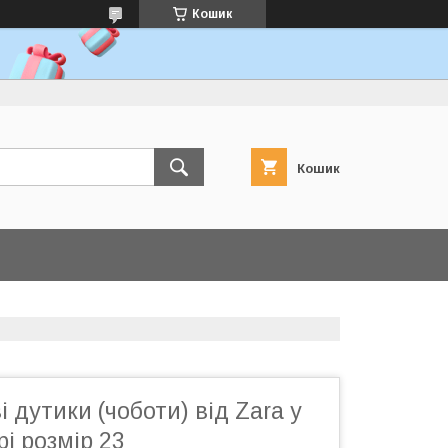
Кошик
Кошик
і дутики (чоботи) від Zara у
рі розмір 23