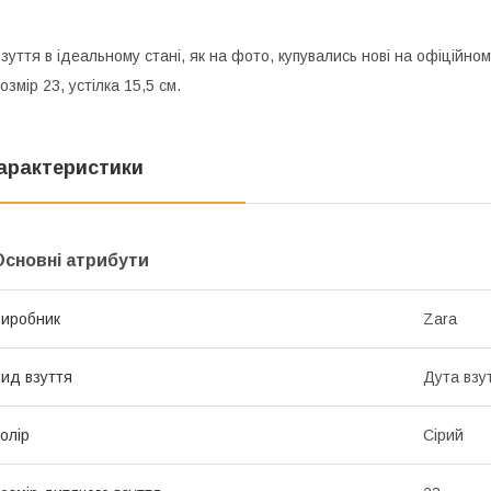
зуття в ідеальному стані, як на фото, купувались нові на офіційном
озмір 23, устілка 15,5 см.
арактеристики
Основні атрибути
иробник
Zara
ид взуття
Дута взу
олір
Сірий