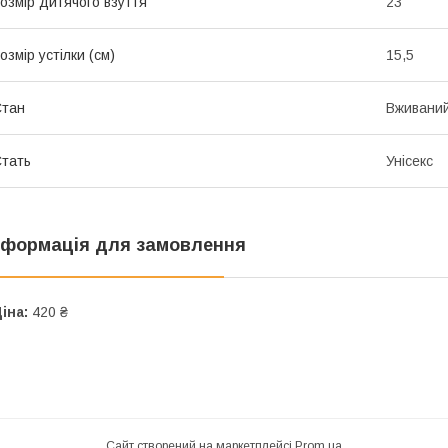
озмір дитячого взуття
23
озмір устілки (см)
15,5
Стан
Вживани
тать
Унісекс
нформація для замовлення
іна:
420 ₴
Сайт створений на маркетплейсі
Prom.ua