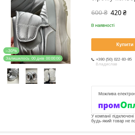
420 ₴
600 ₴
В наявності
Купити
–30%
Залишилось
0
0
днів
0
0
0
0
0
0
+380 (50) 022-83-85
Владислав
У компанії підключені
будь-який товар не п