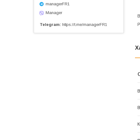
managerFR1
Manager
В
Р
Telegram
https://t.me/managerFR1
Х
В
В
К