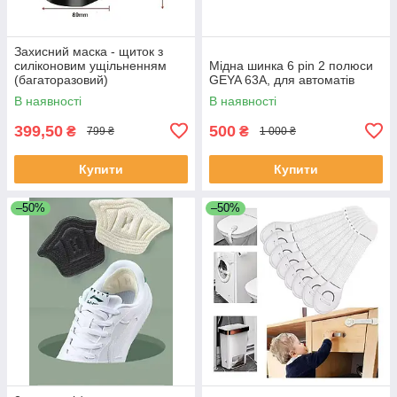
Захисний маска - щиток з
силіконовим ущільненням
Мідна шинка 6 pin 2 полюси
(багаторазовий)
GEYA 63A, для автоматів
В наявності
В наявності
399,50
500
₴
₴
799 ₴
1 000 ₴
Купити
Купити
–50%
–50%