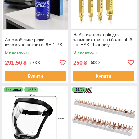
Набір екстракторів для
Автомобільне рідке
зламаних гвинтів і болтів 4–6
керамічне покриття 9Н 1 PS
шт. HSS Fbiannely
В наявності
В наявності
291,50
250
₴
₴
583 ₴
500 ₴
Купити
Купити
Новинка
–50%
–50%