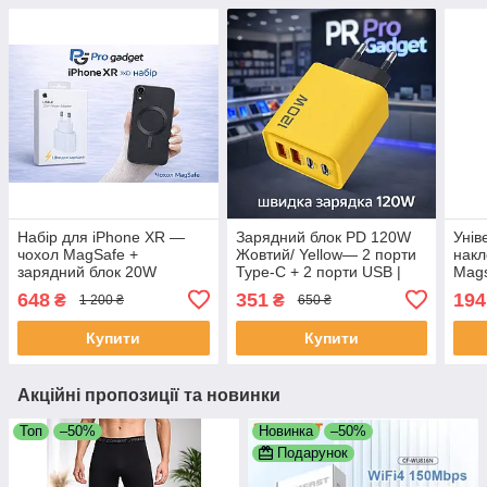
Набір для iPhone XR —
Зарядний блок PD 120W
Унів
чохол MagSafe +
Жовтий/ Yellow— 2 порти
накл
зарядний блок 20W
Type-C + 2 порти USB |
Mags
(швидка зарядка)
Швидка зарядка QC 3.0
мета
648
351
194
₴
₴
1 200 ₴
650 ₴
для iPhone, Samsung,
безд
Xiaomi, Huawei
Купити
Купити
Акційні пропозиції та новинки
Топ
–50%
Новинка
–50%
Подарунок