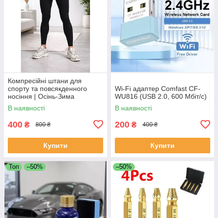
Компресійні штани для
спорту та повсякденного
Wi-Fi адаптер Comfast CF-
носіння | Осінь-Зима
WU816 (USB 2.0, 600 Мбіт/с)
В наявності
В наявності
400
200
₴
₴
800 ₴
400 ₴
Купити
Купити
Топ
–50%
–50%