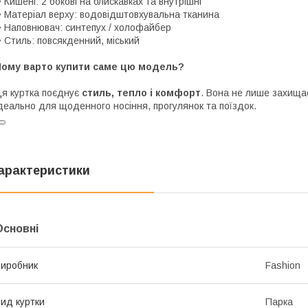
 Кишені: 2 бокові на блискавках та внутрішні
 Матеріал верху: водовідштовхувальна тканина
 Наповнювач: синтепух / холофайбер
 Стиль: повсякденний, міський
Чому варто купити саме цю модель?
я куртка поєднує
стиль, тепло і комфорт
. Вона не лише захищає
деально для щоденного носіння, прогулянок та поїздок.
арактеристики
Основні
иробник
Fashion
ид куртки
Парка