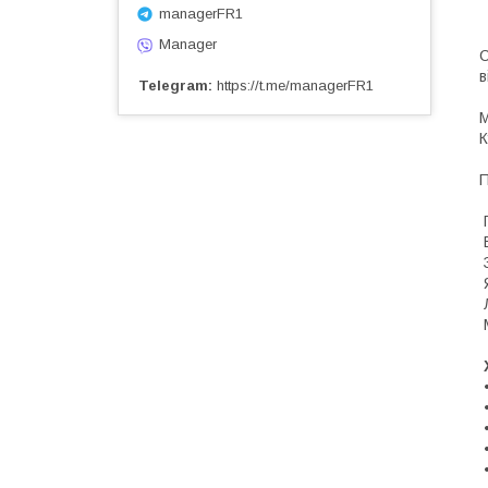
managerFR1
Manager
С
в
Telegram
https://t.me/managerFR1
М
К
П
П
В
З
Я
Л
М
•
•
•
•
•