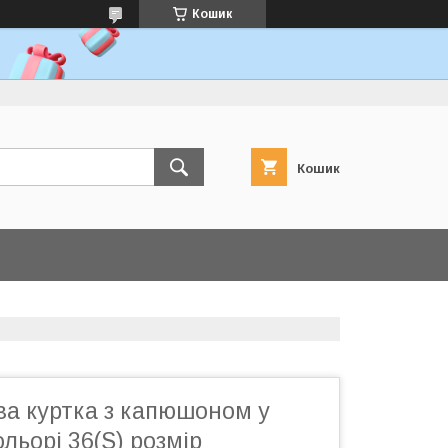
Кошик
Кошик
ва куртка з капюшоном у
льорі 36(S) розмір