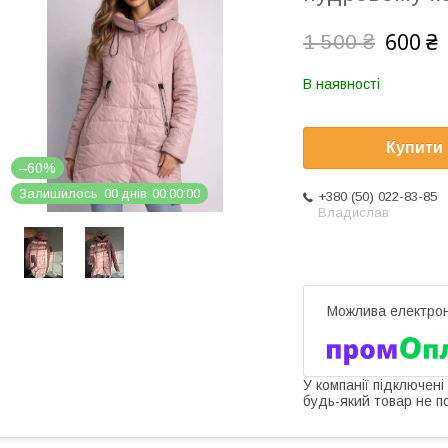
600 ₴
1 500 ₴
В наявності
Купити
–60%
Залишилось
0
0
днів
0
0
0
0
0
0
+380 (50) 022-83-85
Владислав
У компанії підключені
будь-який товар не п