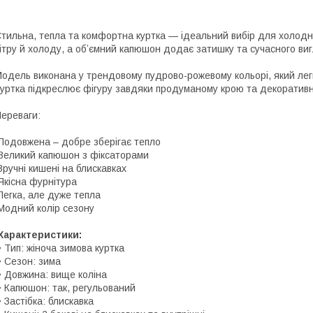
тильна, тепла та комфортна куртка — ідеальний вибір для холодно
ітру й холоду, а обʼємний капюшон додає затишку та сучасного ви
одель виконана у трендовому пудрово-рожевому кольорі, який лег
уртка підкреслює фігуру завдяки продуманому крою та декоративн
ереваги:
одовжена – добре зберігає тепло
еликий капюшон з фіксаторами
ручні кишені на блискавках
кісна фурнітура
егка, але дуже тепла
одний колір сезону
Характеристики:
 Тип: жіноча зимова куртка
 Сезон: зима
 Довжина: вище коліна
 Капюшон: так, регульований
 Застібка: блискавка