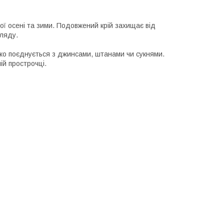
ї осені та зими. Подовжений крій захищає від
гляду.
ко поєднується з джинсами, штанами чи сукнями.
ій прострочці.