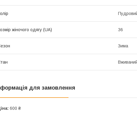
олір
Пудрови
озмір жіночого одягу (UA)
36
Сезон
Зима
Стан
Вживани
нформація для замовлення
іна:
600 ₴