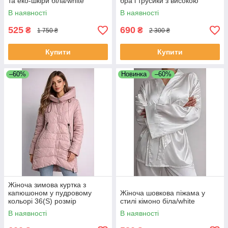
та еко-шкіри біла/white
бра і трусики з високою
посадкою розмір 38
В наявності
В наявності
525
690
₴
₴
1 750 ₴
2 300 ₴
Купити
Купити
–60%
Новинка
–60%
Жіноча зимова куртка з
капюшоном у пудровому
Жіноча шовкова піжама у
кольорі 36(S) розмір
стилі кімоно біла/white
В наявності
В наявності