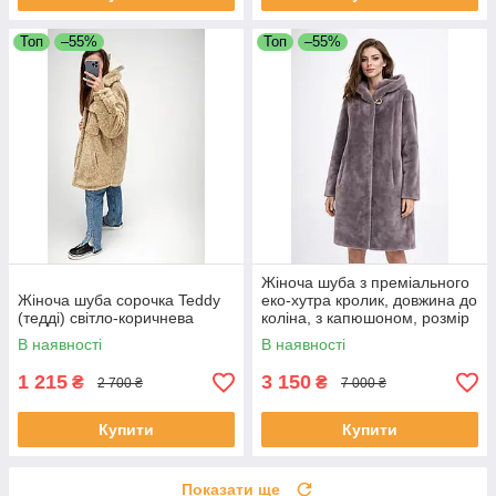
Топ
–55%
Топ
–55%
Жіноча шуба з преміального
Жіноча шуба сорочка Teddy
еко-хутра кролик, довжина до
(тедді) світло-коричнева
коліна, з капюшоном, розмір
52
В наявності
В наявності
1 215
3 150
₴
₴
2 700 ₴
7 000 ₴
Купити
Купити
Показати ще