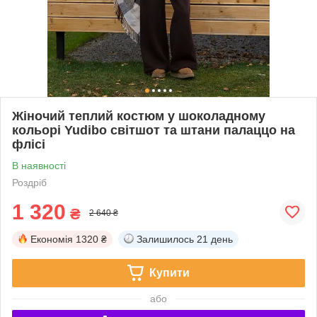
Жіночий теплий костюм у шоколадному
кольорі Yudibo світшот та штани палаццо на
флісі
В наявності
Роздріб
1 320
₴
2 640 ₴
Економія
1320 ₴
Залишилось
21 день
Купити
або