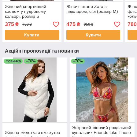
Жіночий спортивний
Жіночі штани Zara з
Жіно
костюм у пудровому
підкладом, сірі (розмір M)
фліс
кольорі, розмір S
коль
375
475
780
₴
₴
750 ₴
950 ₴
Купити
Купити
Акційні пропозиції та новинки
Новинка
–70%
–70%
Яскравий жіночий роздільний
Жіноча жилетка з еко-хутра
купальник Friends Like These