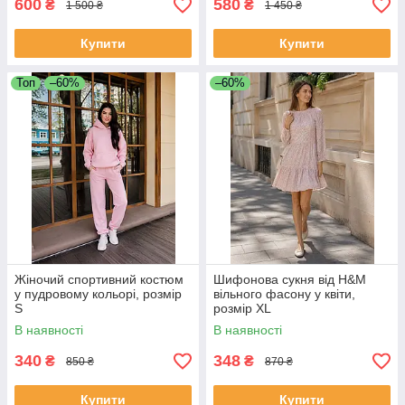
600
580
₴
₴
1 500 ₴
1 450 ₴
Купити
Купити
Топ
–60%
–60%
Жіночий спортивний костюм
Шифонова сукня від H&M
у пудровому кольорі, розмір
вільного фасону у квіти,
S
розмір XL
В наявності
В наявності
340
348
₴
₴
850 ₴
870 ₴
Купити
Купити