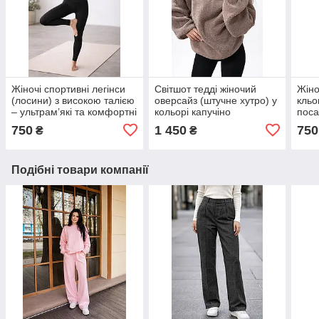
Жіночі спортивні легінси
Світшот тедді жіночий
Жіно
(лосини) з високою талією
оверсайз (штучне хутро) у
кльо
– ультрам’які та комфортні
кольорі капучіно
поса
black/чорні
750
1 450
750
₴
₴
Подібні товари компанії