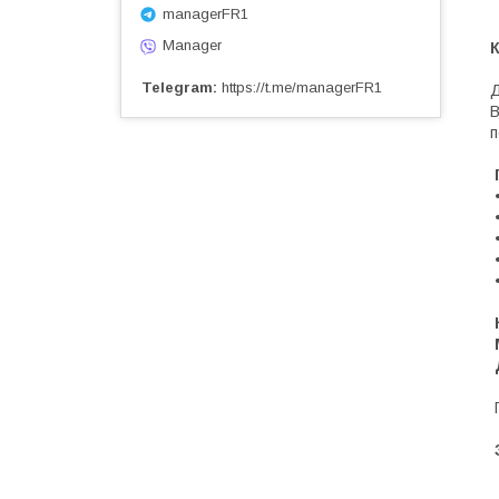
managerFR1
Manager
Telegram
https://t.me/managerFR1
Д
В
п
•
•
•
•
П