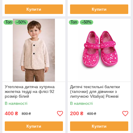
Купити
Купити
Топ
–50%
Топ
–50%
Утеплена дитяча хутряна
Дитячі текстильні балетки
жилетка тедді на флісі 92
(тапочки) для дівчинки з
розмір білий
липучкою Vitaliya| Рожеві
повсякденні туфельки, розмір
В наявності
В наявності
21
400
200
₴
₴
800 ₴
400 ₴
Купити
Купити