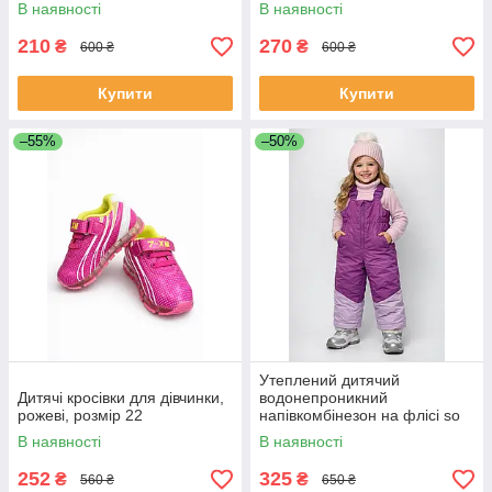
В наявності
В наявності
210
270
₴
₴
600 ₴
600 ₴
Купити
Купити
–55%
–50%
Утеплений дитячий
Дитячі кросівки для дівчинки,
водонепроникний
рожеві, розмір 22
напівкомбінезон на флісі so
cute фіолетового кольору
В наявності
В наявності
розмір 86
252
325
₴
₴
560 ₴
650 ₴