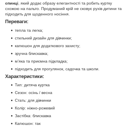
спинці
, який додає образу елегантності та робить куртку
схожою на пальто. Продуманий крій не сковує рухів дитини та
підходить для щоденного носіння.
Переваги:
тепла та легка;
стильний дизайн для дівчинки;
капюшон для додаткового захисту;
зручна блискавка;
м’яка та приємна підкладка;
підходить для прогулянок, садочка та школи.
Характеристики:
Тип: дитяча куртка
Сезон: осінь / весна
Стать: для дівчинки
Колір: ніжно-рожевий
Застібка: блискавка
Капюшон: так