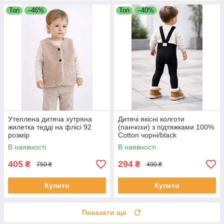
Топ
–46%
Топ
–40%
Утеплена дитяча хутряна
Дитячі якісні колготи
жилетка тедді на флісі 92
(панчохи) з підтяжками 100%
розмір
Cotton чорні/black
В наявності
В наявності
405
294
₴
₴
750 ₴
490 ₴
Купити
Купити
Показати ще