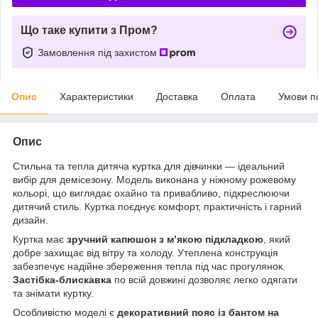
Що таке купити з Пром?
Замовлення під захистом
Опис
Характеристики
Доставка
Оплата
Умови п
Опис
Стильна та тепла дитяча куртка для дівчинки — ідеальний
вибір для демісезону. Модель виконана у ніжному рожевому
кольорі, що виглядає охайно та привабливо, підкреслюючи
дитячий стиль. Куртка поєднує комфорт, практичність і гарний
дизайн.
Куртка має
зручний капюшон з м’якою підкладкою
, який
добре захищає від вітру та холоду. Утеплена конструкція
забезпечує надійне збереження тепла під час прогулянок.
Застібка-блискавка
по всій довжині дозволяє легко одягати
та знімати куртку.
Особливістю моделі є
декоративний пояс із бантом на