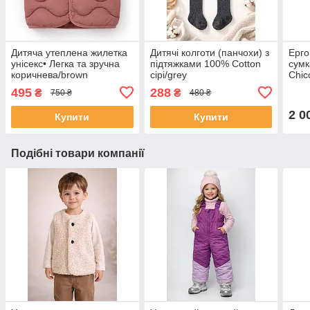
Дитяча утеплена жилетка
Дитячі колготи (панчохи) з
Ерго
унісекс• Легка та зручна
підтяжками 100% Cotton
сумк
коричнева/brown
сірі/grey
Chic
9 кг
495
288
₴
₴
750 ₴
480 ₴
2 0
Купити
Купити
Подібні товари компанії