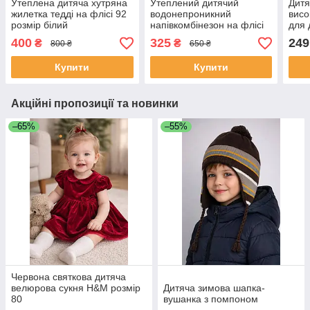
Утеплена дитяча хутряна
Утеплений дитячий
Дитя
жилетка тедді на флісі 92
водонепроникний
висо
розмір білий
напівкомбінезон на флісі
для 
so cute фіолетового
164 
400
325
249
₴
₴
800 ₴
650 ₴
кольору розмір 86
прин
Купити
Купити
Акційні пропозиції та новинки
–65%
–55%
Червона святкова дитяча
велюрова сукня H&M розмір
Дитяча зимова шапка-
80
вушанка з помпоном