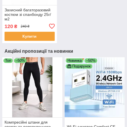
Захисний багаторазовий
костюм зі спанбонду 25г/
м2
120
₴
240 ₴
Купити
Акційні пропозиції та новинки
Топ
–50%
Новинка
–50%
Подарунок
Компресійні штани для
спорту та повсякденного
Wi-Fi адаптер Comfast CF-