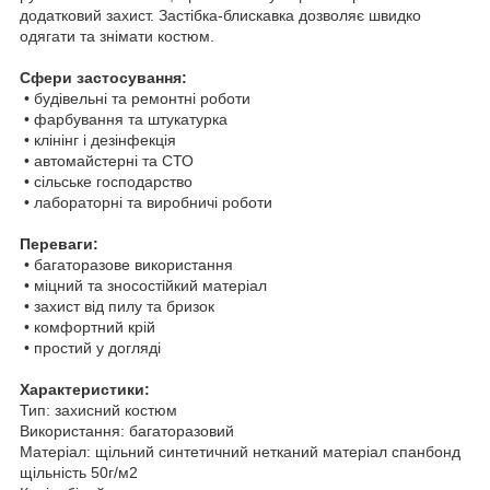
додатковий захист. Застібка-блискавка дозволяє швидко
одягати та знімати костюм.
Сфери застосування:
• будівельні та ремонтні роботи
• фарбування та штукатурка
• клінінг і дезінфекція
• автомайстерні та СТО
• сільське господарство
• лабораторні та виробничі роботи
Переваги:
• багаторазове використання
• міцний та зносостійкий матеріал
• захист від пилу та бризок
• комфортний крій
• простий у догляді
Характеристики:
Тип: захисний костюм
Використання: багаторазовий
Матеріал: щільний синтетичний нетканий матеріал спанбонд
щільність 50г/м2