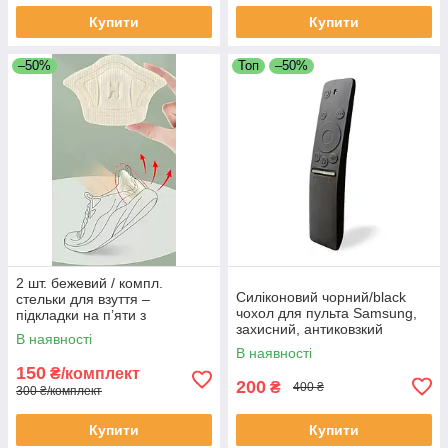
Купити
Купити
–50%
Топ
–50%
2 шт. бежевий / компл.
Силіконовий чорний/black
стельки для взуття –
чохол для пульта Samsung,
підкладки на п’яти з
захисний, антиковзкий
амортизацією, регульований
В наявності
розмір
В наявності
150
₴/комплект
200
₴
400 ₴
300 ₴/комплект
Купити
Купити