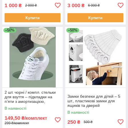
1 000
3 000
₴
₴
2 000 ₴
6 000 ₴
Купити
Купити
–50%
–50%
2 шт. чорні / компл. стельки
Замки безпеки для дітей – 5
для взуття – підкладки на
шт., пластикові замки для
п’яти з амортизацією,
ящиків та дверей
регульований розмір
В наявності
В наявності
149,50
₴/комплект
250
₴
500 ₴
299 ₴/комплект