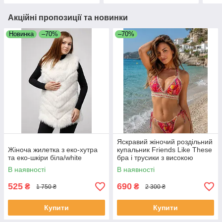
Акційні пропозиції та новинки
Новинка
–70%
–70%
Яскравий жіночий роздільний
Жіноча жилетка з еко-хутра
купальник Friends Like These
та еко-шкіри біла/white
бра і трусики з високою
посадкою розмір 38
В наявності
В наявності
525
690
₴
₴
1 750 ₴
2 300 ₴
Купити
Купити