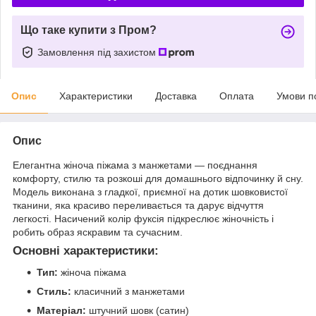
Що таке купити з Пром?
Замовлення під захистом
Опис
Характеристики
Доставка
Оплата
Умови п
Опис
Елегантна жіноча піжама з манжетами — поєднання
комфорту, стилю та розкоші для домашнього відпочинку й сну.
Модель виконана з гладкої, приємної на дотик шовковистої
тканини, яка красиво переливається та дарує відчуття
легкості. Насичений колір фуксія підкреслює жіночність і
робить образ яскравим та сучасним.
Основні характеристики:
Тип:
жіноча піжама
Стиль:
класичний з манжетами
Матеріал:
штучний шовк (сатин)