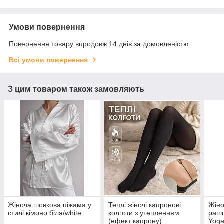
Умови повернення
Повернення товару впродовж 14 днів за домовленістю
Всі умови повернення
З цим товаром також замовляють
Жіноча шовкова піжама у
Теплі жіночі капронові
Жіно
стилі кімоно біла/white
колготи з утепленням
рашг
(ефект капрону)
Yoga