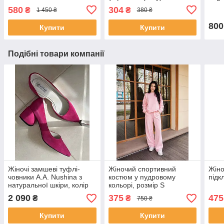
чорні/black
розм
580
304
₴
₴
1 450 ₴
380 ₴
800
Купити
Купити
Подібні товари компанії
Жіночі замшеві туфлі-
Жіночий спортивний
Жіно
човники A.A. Nushina з
костюм у пудровому
підк
натуральної шкіри, колір
кольорі, розмір S
фуксія розмір 37
2 090
375
475
₴
₴
750 ₴
Купити
Купити