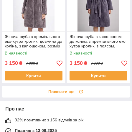
Жіноча шуба з преміального
Жіноча шуба з капюшоном
еко-хутра кролик, довжина до
до коліна з преміального еко
коліна, з капюшоном, розмір
хутра кролик, з поясом,
52
фіолетово-сірий колір, розмір
В наявності
В наявності
48
3 150
3 150
₴
₴
7 000 ₴
7 000 ₴
Купити
Купити
Показати ще
Про нас
92% позитивних з 156 відгуків за рік
Працює з 13.06.2025