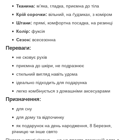
Тканина:
м’яка, гладка, приємна до тіла
Крій сорочки:
вільний, на ґудзиках, з коміром
Штани:
прямі, комфортна посадка, на резинці
Колір:
фуксія
Сезон:
всесезонна
Переваги:
не сковує рухів
приємна до шкіри, не подразнює
стильний вигляд навіть удома
ідеально підходить для подарунка
легко комбінується з домашніми аксесуарами
Призначення:
для сну
для дому та відпочинку
як подарунок на день народження, 8 Березня,
річницю чи інше свято