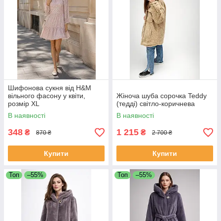
Шифонова сукня від H&M
вільного фасону у квіти,
Жіноча шуба сорочка Teddy
розмір XL
(тедді) світло-коричнева
В наявності
В наявності
348
1 215
₴
₴
870 ₴
2 700 ₴
Купити
Купити
Топ
–55%
Топ
–55%