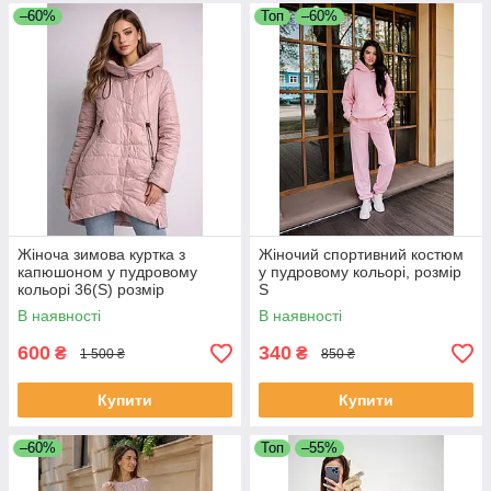
–60%
Топ
–60%
Жіноча зимова куртка з
Жіночий спортивний костюм
капюшоном у пудровому
у пудровому кольорі, розмір
кольорі 36(S) розмір
S
В наявності
В наявності
600
340
₴
₴
1 500 ₴
850 ₴
Купити
Купити
–60%
Топ
–55%