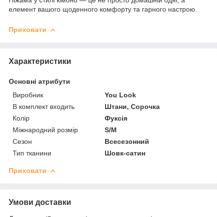
Піжама у стилі кімоно — це не просто домашній одяг, а
елемент вашого щоденного комфорту та гарного настрою.
Приховати
Характеристики
Основні атрибути
Виробник
You Look
В комплект входить
Штани, Сорочка
Колір
Фуксія
Міжнародний розмір
S/M
Сезон
Всесезонний
Тип тканини
Шовк-сатин
Приховати
Умови доставки