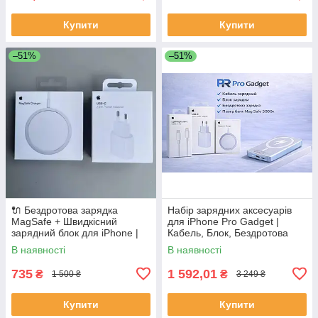
Купити
Купити
–51%
–51%
🔌 Бездротова зарядка
Набір зарядних аксесуарів
MagSafe + Швидкісний
для iPhone Pro Gadget |
зарядний блок для iPhone |
Кабель, Блок, Бездротова
Fast Charge
зарядка, Power Bank
В наявності
В наявності
MagSafe 5000 mAh
735
1 592,01
₴
₴
1 500 ₴
3 249 ₴
Купити
Купити