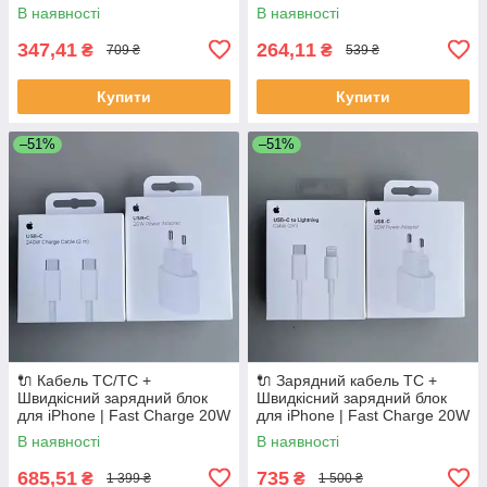
В наявності
В наявності
347,41
264,11
₴
₴
709 ₴
539 ₴
Купити
Купити
–51%
–51%
🔌 Кабель ТС/ТС +
🔌 Зарядний кабель ТС +
Швидкісний зарядний блок
Швидкісний зарядний блок
для iPhone | Fast Charge 20W
для iPhone | Fast Charge 20W
В наявності
В наявності
685,51
735
₴
₴
1 399 ₴
1 500 ₴