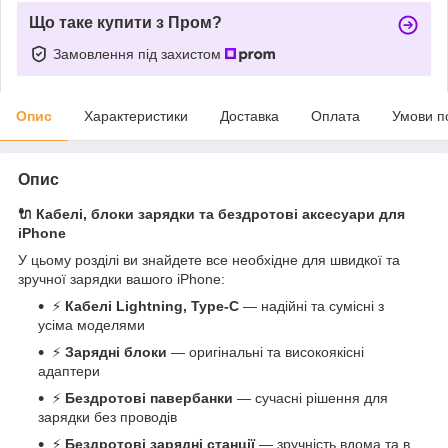
Що таке купити з Пром?
Замовлення під захистом
Опис
Характеристики
Доставка
Оплата
Умови п
Опис
🔌 Кабелі, блоки зарядки та бездротові аксесуари для
iPhone
У цьому розділі ви знайдете все необхідне для швидкої та
зручної зарядки вашого iPhone:
⚡
Кабелі Lightning, Type-C
— надійні та сумісні з
усіма моделями
⚡
Зарядні блоки
— оригінальні та високоякісні
адаптери
⚡
Бездротові павербанки
— сучасні рішення для
зарядки без проводів
⚡
Бездротові зарядні станції
— зручність вдома та в