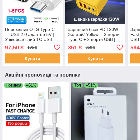
Перехідник OTG Type-C
Зарядний блок PD 120W
Заря
→ USB 2.0 адаптер 5V |
Жовтий/ Yellow— 2 порти
Fast
Універсальний TC USB
Type-C + 2 порти USB |
USB 
для смартфона, планшета
Швидка зарядка QC 3.0
EU/U
97,50
351
594
₴
₴
195 ₴
650 ₴
(1/5 шт.)
для iPhone, Samsung,
PD д
Xiaomi, Huawei
Sam
Купити
Купити
Акційні пропозиції та новинки
Новинка
–51%
Топ
–51%