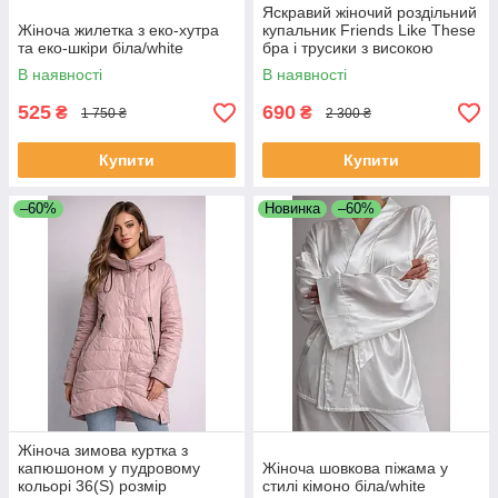
Яскравий жіночий роздільний
Жіноча жилетка з еко-хутра
купальник Friends Like These
та еко-шкіри біла/white
бра і трусики з високою
посадкою розмір 38
В наявності
В наявності
525
690
₴
₴
1 750 ₴
2 300 ₴
Купити
Купити
–60%
Новинка
–60%
Жіноча зимова куртка з
капюшоном у пудровому
Жіноча шовкова піжама у
кольорі 36(S) розмір
стилі кімоно біла/white