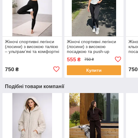
Жіночі спортивні легінси
Жіночі спортивні легінси
Жіно
(лосини) з високою талією
(лосини) з високою
кльо
– ультрам’які та комфортні
посадкою та push-up
поса
black/чорні
ефектом black/чорні
555
₴
750 ₴
розмір М
750
750
₴
Купити
Подібні товари компанії