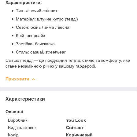
Характеристики:
Тип: жіночий світшот
Матеріал: штучне хутро (тедді)
Сезон: осінь / зима / весна
Крій: оверсайз
Застібка: блискавка
Стиль: casual, streetwear
Світшот тедді — це поєднання тепла, стилю та комфорту, яке
стане незамінною річчю у вашому гардеробі.
Приховати
Характеристики
Основні
Виробник
You Look
Вид толстовок
Світшот
Колір
Коричневий