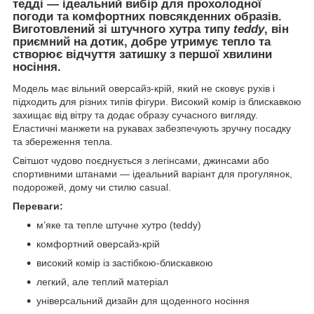
тедді — ідеальний вибір для прохолодної
погоди та комфортних повсякденних образів.
Виготовлений зі штучного хутра типу
teddy
, він
приємний на дотик, добре утримує тепло та
створює відчуття затишку з першої хвилини
носіння.
Модель має вільний оверсайз-крій, який не сковує рухів і
підходить для різних типів фігури. Високий комір із блискавкою
захищає від вітру та додає образу сучасного вигляду.
Еластичні манжети на рукавах забезпечують зручну посадку
та збереження тепла.
Світшот чудово поєднується з легінсами, джинсами або
спортивними штанами — ідеальний варіант для прогулянок,
подорожей, дому чи стилю casual.
Переваги:
м’яке та тепле штучне хутро (teddy)
комфортний оверсайз-крій
високий комір із застібкою-блискавкою
легкий, але теплий матеріал
універсальний дизайн для щоденного носіння