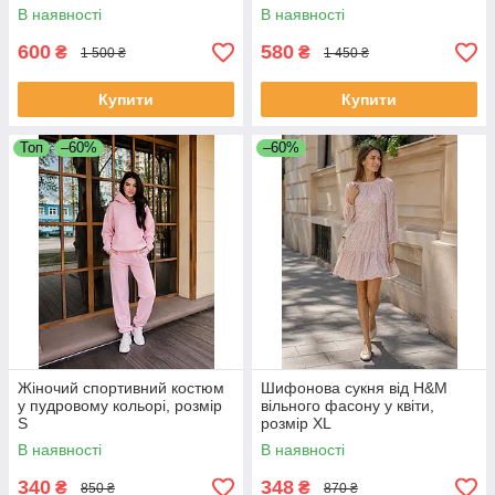
В наявності
В наявності
600
580
₴
₴
1 500 ₴
1 450 ₴
Купити
Купити
Топ
–60%
–60%
Жіночий спортивний костюм
Шифонова сукня від H&M
у пудровому кольорі, розмір
вільного фасону у квіти,
S
розмір XL
В наявності
В наявності
340
348
₴
₴
850 ₴
870 ₴