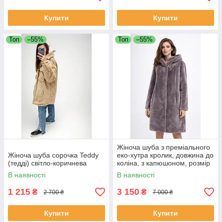
Купити
Купити
Топ
–55%
Топ
–55%
Жіноча шуба з преміального
Жіноча шуба сорочка Teddy
еко-хутра кролик, довжина до
(тедді) світло-коричнева
коліна, з капюшоном, розмір
52
В наявності
В наявності
1 215
3 150
₴
₴
2 700 ₴
7 000 ₴
Купити
Купити