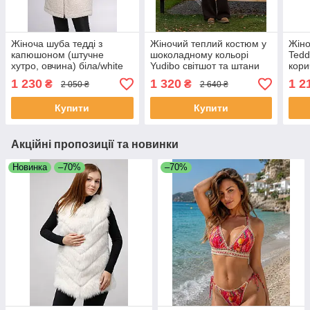
Жіноча шуба тедді з
Жіночий теплий костюм у
Жіно
капюшоном (штучне
шоколадному кольорі
Tedd
хутро, овчина) біла/white
Yudibo світшот та штани
кори
палаццо на флісі
1 230
1 320
1 2
₴
₴
2 050 ₴
2 640 ₴
Купити
Купити
Акційні пропозиції та новинки
Новинка
–70%
–70%