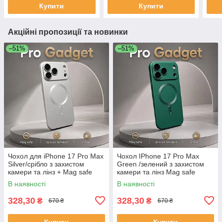
Купити
Купити
Акційні пропозиції та новинки
–51%
–51%
Чохол для iPhone 17 Pro Max
Чохол IPhone 17 Pro Max
Silver/срібло з захистом
Green /зелений з захистом
камери та лінз + Mag safe
камери та лінз Mag safe
В наявності
В наявності
328,30
328,30
₴
₴
670 ₴
670 ₴
Купити
Купити