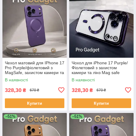
Чехол матовий для IPhone 17
Чохол для iPhone 17 Purple/
Pro Purple/фіолетовий з
Фіолетовий з захистом
MagSafe, захистом камери та
камери та лінз Mag safe
лінз
В наявності
В наявності
328,30
328,30
₴
₴
670 ₴
670 ₴
Купити
Купити
–51%
–51%