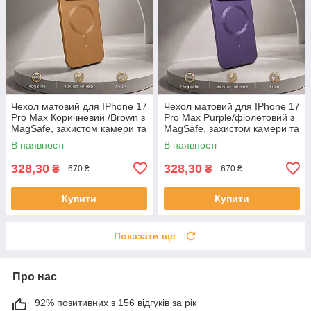
Чехол матовий для IPhone 17
Чехол матовий для IPhone 17
Pro Max Коричневий /Brown з
Pro Max Purple/фіолетовий з
MagSafe, захистом камери та
MagSafe, захистом камери та
лінз
лінз
В наявності
В наявності
328,30
328,30
₴
₴
670 ₴
670 ₴
Купити
Купити
Показати ще
Про нас
92% позитивних з 156 відгуків за рік