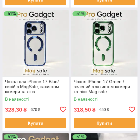
–51%
–51%
Чохол для iPhone 17 Blue/
Чохол IPhone 17 Green /
синій з MagSafe, захистом
зелений з захистом камери
камери та лінз
та лінз Mag safe
В наявності
В наявності
328,30
318,50
₴
₴
670 ₴
650 ₴
Купити
Купити
–51%
–51%