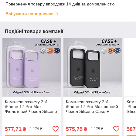
Повернення товару впродовж 14 днів за домовленістю
Всі умови повернення
Подібні товари компанії
Комплект захисту 2в1
Комплект захисту 2в1
Комп
iPhone 17 Pro Max
iPhone 17 Pro Max чорний
iPho
Фіолетовий Чохол Silicone
Чохол Silicone Case +
Sili
Case + Metal Armor захист
Metal Armor захист камери
Armo
камери для з лінзами
для з лінзами
лінз
White
577,71
575,75
587
₴
₴
1 179 ₴
1 175 ₴