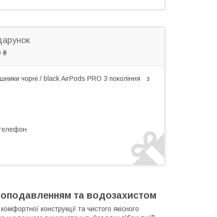
дарунок
 ₴
ники чорні / black AirPods PRO 3 покоління з
 телефон
моподавленням та водозахистом
комфортної конструкції та чистого якісного