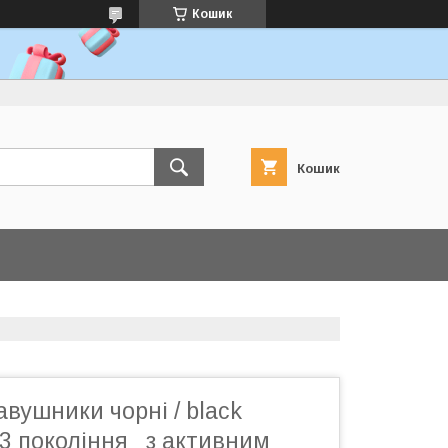
Кошик
Кошик
авушники чорні / black
 3 покоління з активним