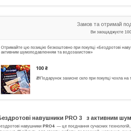
Замов та отримай по
Ви заощаджуєте 100
Отримайте цю позицію безкоштовно при покупці «Бездротові навуш
активним шумоподавленням та водозахистом»
100 ₴
🎁Подарунок захисне скло при покупці чохла на
Бездротові навушники PRO 3 з активним шу
ездротові навушники
PRO4
— це поєднання сучасних технологій, 