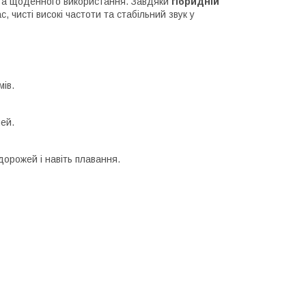
у та щоденного використання. Завдяки
гібридній
 чисті високі частоти та стабільний звук у
мів.
ей.
дорожей і навіть плавання.