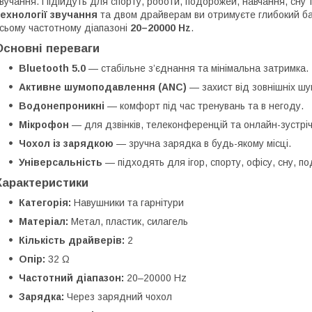
вучання. Підійдуть для спорту, роботи, подорожей, навчання, сн
ехнології звучання
та двом драйверам ви отримуєте глибокий бас,
сьому частотному діапазоні
20–20000 Hz
.
Основні переваги
Bluetooth 5.0
— стабільне з’єднання та мінімальна затримка.
Активне шумоподавлення (ANC)
— захист від зовнішніх шу
Водонепроникні
— комфорт під час тренувань та в негоду.
Мікрофон
— для дзвінків, телеконференцій та онлайн-зустріч
Чохол із зарядкою
— зручна зарядка в будь-якому місці.
Універсальність
— підходять для ігор, спорту, офісу, сну, по
Характеристики
Категорія:
Навушники та гарнітури
Матеріал:
Метал, пластик, силагель
Кількість драйверів:
2
Опір:
32 Ω
Частотний діапазон:
20–20000 Hz
Зарядка:
Через зарядний чохол