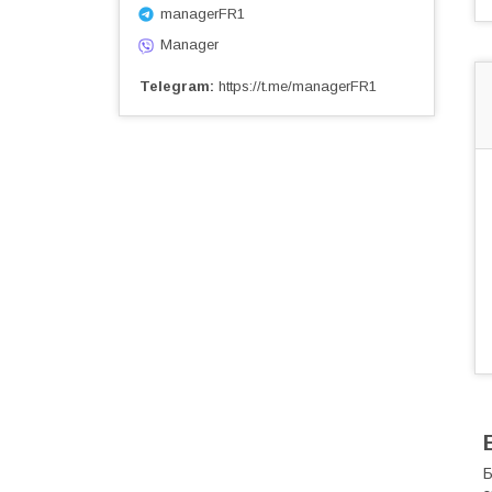
managerFR1
Manager
Telegram
https://t.me/managerFR1
Б