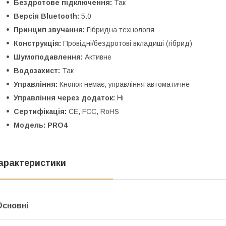
Бездротове підключення:
Так
Версія Bluetooth:
5.0
Принцип звучання:
Гібридна технологія
Конструкція:
Провідні/бездротові вкладиші (гібрид)
Шумоподавлення:
Активне
Водозахист:
Так
Управління:
Кнопок немає, управління автоматичне
Управління через додаток:
Ні
Сертифікація:
CE, FCC, RoHS
Модель:
PRO4
арактеристики
Основні