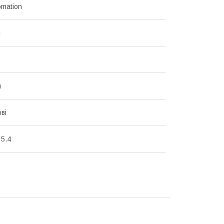
mation
і
й
ві
 5.4