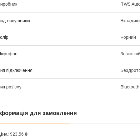
иробник
TWS Auto
ид навушників
Вкладиш
олір
Чорний
ікрофон
Зовнішні
ип підключення
Бездрото
ип роз'єму
Bluetooth
нформація для замовлення
іна:
923,56 ₴