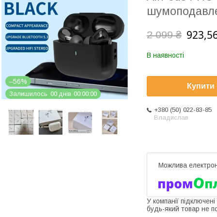
шумоподавле
923,56
2 099 ₴
В наявності
–56%
Купити
Залишилось
0
0
днів
0
0
0
0
0
0
+380 (50) 022-83-85
Владислав
У компанії підключені
будь-який товар не п