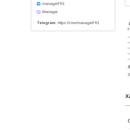
managerFR1
Manager
Telegram
https://t.me/managerFR1
Н
✅
✅
✅
✅
✅

З
Х