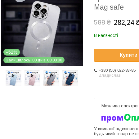
Mag safe
282,24 
588 ₴
В наявності
–52%
Купити
Залишилось
0
0
днів
0
0
0
0
0
0
+380 (50) 022-83-85
Владислав
У компанії підключені
будь-який товар не п