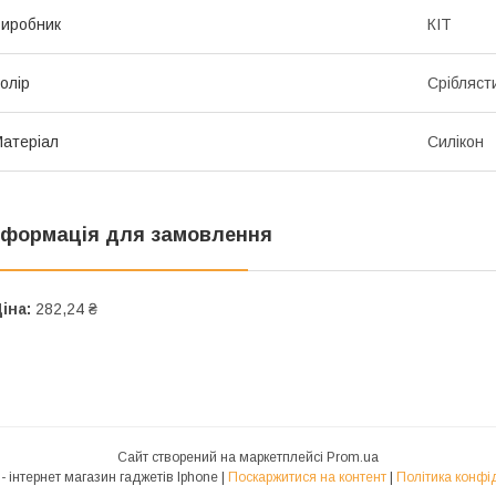
иробник
КІТ
олір
Срібляст
атеріал
Силікон
нформація для замовлення
іна:
282,24 ₴
Сайт створений на маркетплейсі
Prom.ua
ProGadget - iнтернет магазин гаджетів Iphone |
Поскаржитися на контент
|
Політика конфі