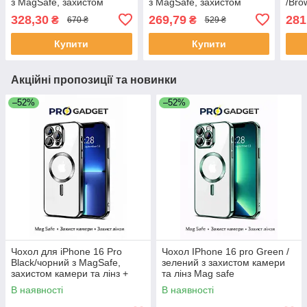
з MagSafe, захистом
з MagSafe, захистом
/Bro
камери та лінз
камери та лінз
захи
328,30
269,79
281
₴
₴
670 ₴
529 ₴
Купити
Купити
Акційні пропозиції та новинки
–52%
–52%
Чохол для iPhone 16 Pro
Чохол IPhone 16 pro Green /
Black/чорний з MagSafe,
зелений з захистом камери
захистом камери та лінз +
та лінз Mag safe
mag safe
В наявності
В наявності