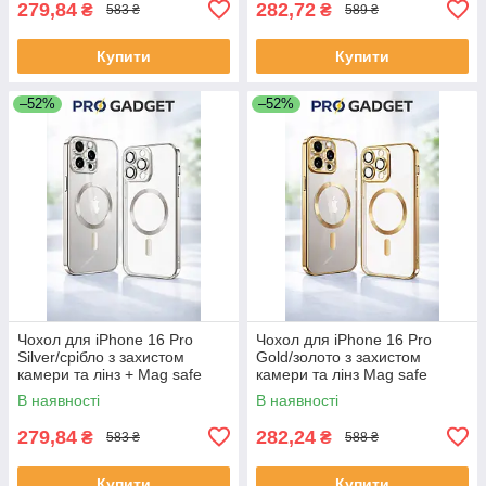
279,84
282,72
₴
₴
583 ₴
589 ₴
Купити
Купити
–52%
–52%
Чохол для iPhone 16 Pro
Чохол для iPhone 16 Pro
Silver/срібло з захистом
Gold/золото з захистом
камери та лінз + Mag safe
камери та лінз Mag safe
В наявності
В наявності
279,84
282,24
₴
₴
583 ₴
588 ₴
Купити
Купити