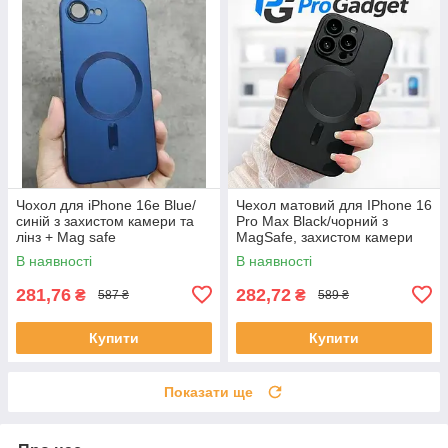
Чохол для iPhone 16е Blue/
Чехол матовий для IPhone 16
синій з захистом камери та
Pro Max Black/чорний з
лінз + Mag safe
MagSafe, захистом камери
В наявності
В наявності
281,76
282,72
₴
₴
587 ₴
589 ₴
Купити
Купити
Показати ще