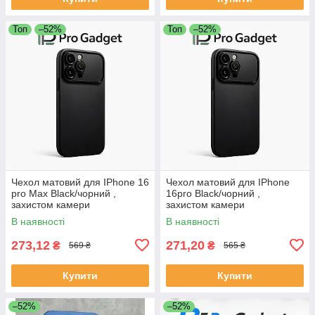
Топ
–52%
Топ
–52%
Чехол матовий для IPhone 16
Чехол матовий для IPhone
pro Max Black/чорний ,
16pro Black/чорний ,
захистом камери
захистом камери
В наявності
В наявності
273,12
271,20
₴
₴
569 ₴
565 ₴
Купити
Купити
–52%
–52%