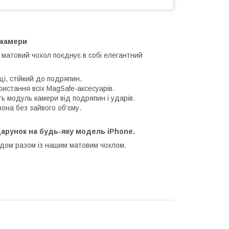
 камери
 матовий чохол поєднує в собі елегантний
ці, стійкий до подряпин.
стання всіх MagSafe-аксесуарів.
ь модуль камери від подряпин і ударів.
она без зайвого об’єму.
одарунок на будь-яку модель iPhone.
ядом разом із нашим матовим чохлом.