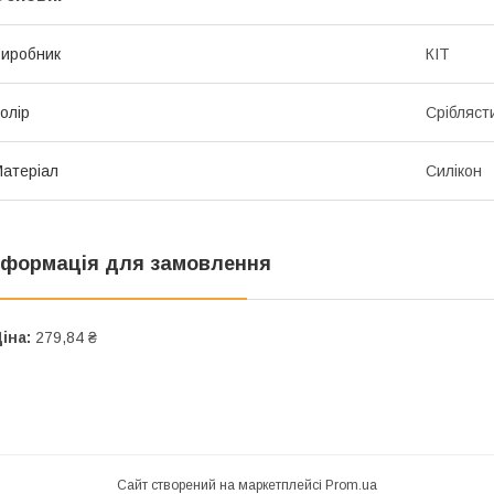
иробник
КІТ
олір
Срібляст
атеріал
Силікон
нформація для замовлення
іна:
279,84 ₴
Сайт створений на маркетплейсі
Prom.ua