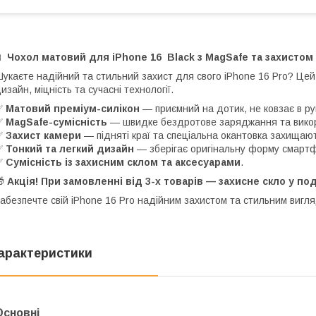
📱
Чохол матовий для iPhone 16 Black з MagSafe та захистом
укаєте надійний та стильний захист для свого iPhone 16 Pro? Цей
изайн, міцність та сучасні технології.
✅
Матовий преміум-силікон
— приємний на дотик, не ковзає в ру
✅
MagSafe-сумісність
— швидке бездротове заряджання та викори
✅
Захист камери
— підняті краї та спеціальна окантовка захищают
✅
Тонкий та легкий дизайн
— зберігає оригінальну форму смартф
✅
Сумісність із захисним склом та аксесуарами
.
🎁
Акція! При замовленні від 3-х товарів — захисне скло у п
абезпечте свій iPhone 16 Pro надійним захистом та стильним вигл
арактеристики
Основні