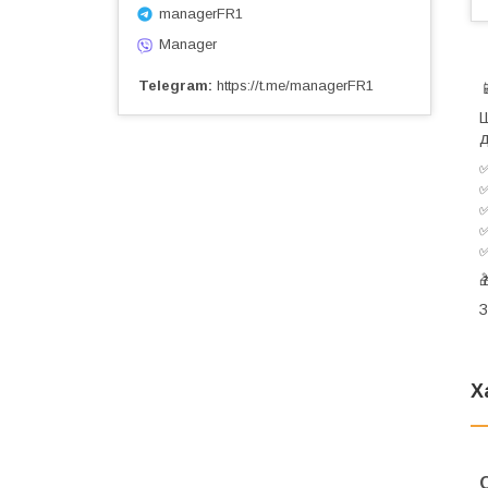
managerFR1
Manager
Telegram
https://t.me/managerFR1
Ш
д
З
Х