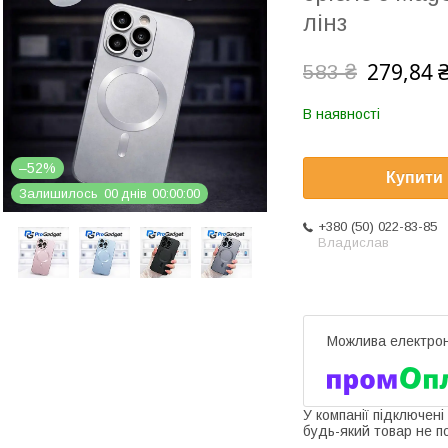
лінз
279,84 
583 ₴
В наявності
–52%
Купити
Залишилось
0
0
днів
0
0
0
0
0
0
+380 (50) 022-83-85
Владислав
У компанії підключені
будь-який товар не п