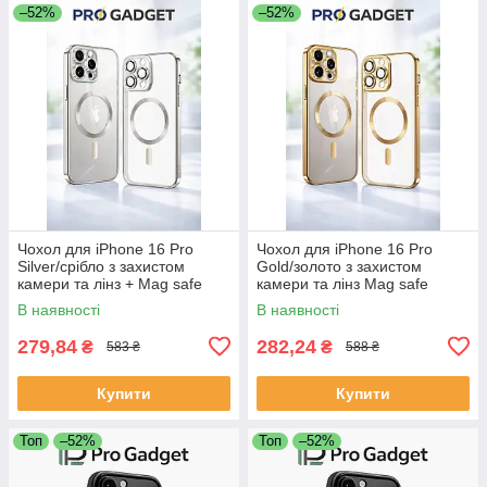
–52%
–52%
Чохол для iPhone 16 Pro
Чохол для iPhone 16 Pro
Silver/срібло з захистом
Gold/золото з захистом
камери та лінз + Mag safe
камери та лінз Mag safe
В наявності
В наявності
279,84
282,24
₴
₴
583 ₴
588 ₴
Купити
Купити
Топ
–52%
Топ
–52%