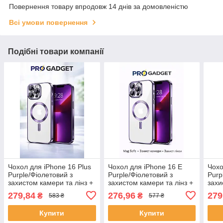
Повернення товару впродовж 14 днів за домовленістю
Всі умови повернення
Подібні товари компанії
Чохол для iPhone 16 Plus
Чохол для iPhone 16 Е
Чохо
Purple/Фіолетовий з
Purple/Фіолетовий з
Purp
захистом камери та лінз +
захистом камери та лінз +
захи
Mag safe
Mag safe
Mag 
279,84
276,96
279
₴
₴
583 ₴
577 ₴
Купити
Купити