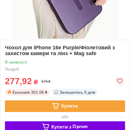
Чохол для iPhone 16е Purple/Фіолетовий з
захистом камери та лінз + Mag safe
В наявності
Роздріб
277,92
₴
579 ₴
Економія
301.08 ₴
Залишилось
9 днів
Купити
або
Купити з