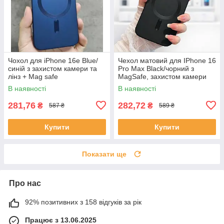
Чохол для iPhone 16е Blue/
Чехол матовий для IPhone 16
синій з захистом камери та
Pro Max Black/чорний з
лінз + Mag safe
MagSafe, захистом камери
В наявності
В наявності
281,76
282,72
₴
₴
587 ₴
589 ₴
Купити
Купити
Показати ще
Про нас
92% позитивних з 158 відгуків за рік
Працює з 13.06.2025