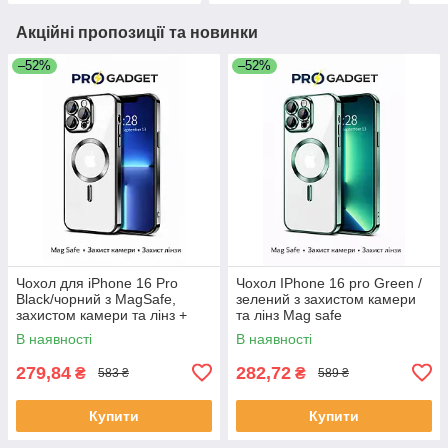
Акційні пропозиції та новинки
–52%
–52%
Чохол для iPhone 16 Pro
Чохол IPhone 16 pro Green /
Black/чорний з MagSafe,
зелений з захистом камери
захистом камери та лінз +
та лінз Mag safe
mag safe
В наявності
В наявності
279,84
282,72
₴
₴
583 ₴
589 ₴
Купити
Купити