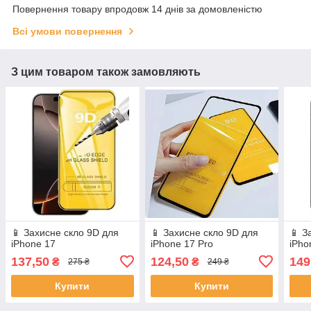
Повернення товару впродовж 14 днів за домовленістю
Всі умови повернення
З цим товаром також замовляють
📱 Захисне скло 9D для
📱 Захисне скло 9D для
📱 З
iPhone 17
iPhone 17 Pro
iPho
137,50
124,50
149
₴
₴
275 ₴
249 ₴
Купити
Купити