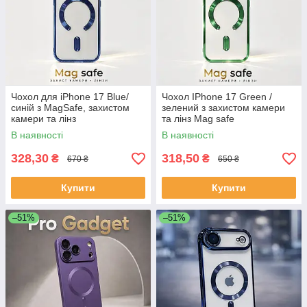
Чохол для iPhone 17 Blue/
Чохол IPhone 17 Green /
синій з MagSafe, захистом
зелений з захистом камери
камери та лінз
та лінз Mag safe
В наявності
В наявності
328,30
318,50
₴
₴
670 ₴
650 ₴
Купити
Купити
–51%
–51%