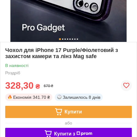
Чохол для iPhone 17 Purple/Фіолетовий з
захистом камери та лінз Mag safe
В наявності
Роздріб
328,30
₴
670 ₴
Економія
341.70 ₴
Залишилось
8 днів
Купити
або
Купити з