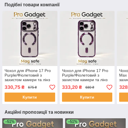
Подібні товари компанії
Чохол для iPhone 17 Pro
Чохол для iPhone 17 Pro
Чохо
Purple/Фіолетовий з
Purple/Фіолетовий з
Max 
захистом камери та лінз
захистом камери та лінз
захи
Mag safe
Mag safe
Mag 
330,75
333,20
328
₴
₴
675 ₴
680 ₴
Купити
Купити
Акційні пропозиції та новинки
–51%
–51%