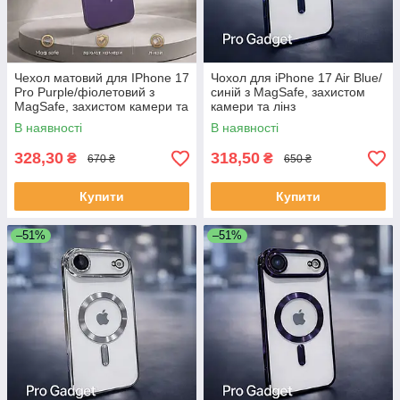
Чехол матовий для IPhone 17
Чохол для iPhone 17 Air Blue/
Pro Purple/фіолетовий з
синій з MagSafe, захистом
MagSafe, захистом камери та
камери та лінз
лінз
В наявності
В наявності
328,30
318,50
₴
₴
670 ₴
650 ₴
Купити
Купити
–51%
–51%