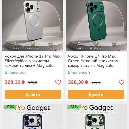
Чохол для iPhone 17 Pro Max
Чохол IPhone 17 Pro Max
Silver/срібло з захистом
Green /зелений з захистом
камери та лінз + Mag safe
камери та лінз Mag safe
В наявності
В наявності
328,30
328,30
₴
₴
670 ₴
670 ₴
Купити
Купити
–51%
–51%