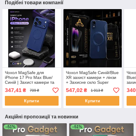
Подібні товари компанії
Чохол MagSafe для
Чохол MagSafe Синій/Blue
Чохо
iPhone 17 Pro Max Blue/
XR захист камери + лінзи
Blue
Синій | Захист камери та
+ Захисне скло Super
захи
лінз | Протиударний
Glass ESD для iPhone XR |
347,41
547,02
340
₴
₴
709 ₴
1 013 ₴
Premium Case
Комплект захисту 2в1
Купити
Купити
Акційні пропозиції та новинки
–51%
–51%