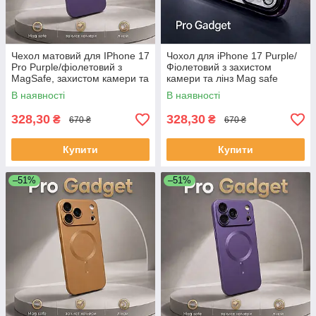
Чехол матовий для IPhone 17
Чохол для iPhone 17 Purple/
Pro Purple/фіолетовий з
Фіолетовий з захистом
MagSafe, захистом камери та
камери та лінз Mag safe
лінз
В наявності
В наявності
328,30
328,30
₴
₴
670 ₴
670 ₴
Купити
Купити
–51%
–51%