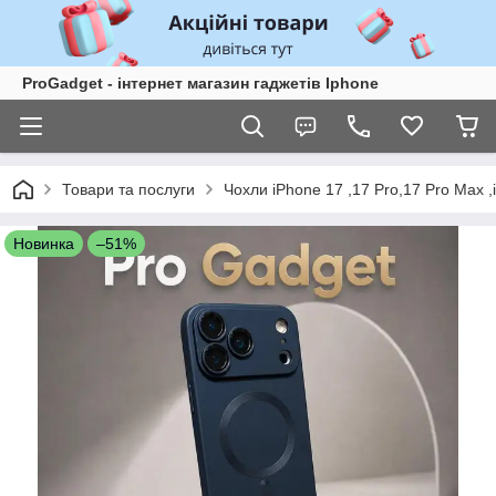
ProGadget - iнтернет магазин гаджетів Iphone
Товари та послуги
Чохли iPhone 17 ,17 Pro,17 Pro Max ,
Новинка
–51%