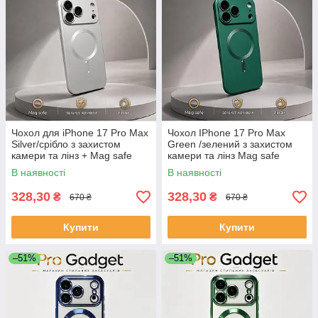
Чохол для iPhone 17 Pro Max
Чохол IPhone 17 Pro Max
Silver/срібло з захистом
Green /зелений з захистом
камери та лінз + Mag safe
камери та лінз Mag safe
В наявності
В наявності
328,30
328,30
₴
₴
670 ₴
670 ₴
Купити
Купити
–51%
–51%