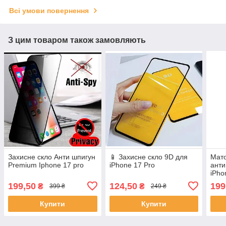
Всі умови повернення
З цим товаром також замовляють
Захисне скло Анти шпигун
📱 Захисне скло 9D для
Мато
Premium Iphone 17 pro
iPhone 17 Pro
анти
iPho
199,50
124,50
199
₴
₴
399 ₴
249 ₴
Купити
Купити