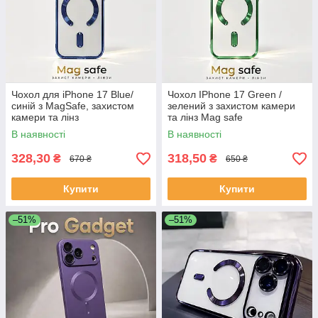
Чохол для iPhone 17 Blue/
Чохол IPhone 17 Green /
синій з MagSafe, захистом
зелений з захистом камери
камери та лінз
та лінз Mag safe
В наявності
В наявності
328,30
318,50
₴
₴
670 ₴
650 ₴
Купити
Купити
–51%
–51%