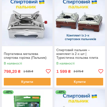
Спиртовий пальник –
Портативна металева
комплект із 2-х шт |
спиртова горілка (Пальник)
Туристична польова плита
для дому, укриття та кемпінгу
В наявності
В наявності
798,20
1 599
₴
₴
1 535 ₴
3 075 ₴
Купити
Купити
–48%
–48%