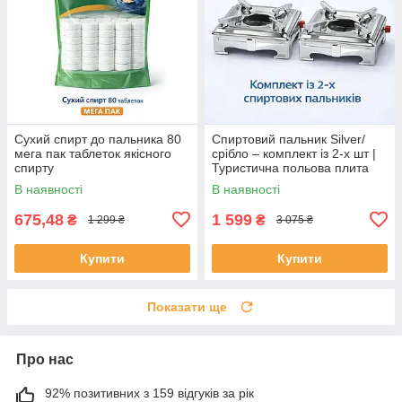
Сухий спирт до пальника 80
Спиртовий пальник Silver/
мега пак таблеток якісного
срібло – комплект із 2-х шт |
спирту
Туристична польова плита
для дому, укриття та кемпінгу
В наявності
В наявності
675,48
1 599
₴
₴
1 299 ₴
3 075 ₴
Купити
Купити
Показати ще
Про нас
92% позитивних з 159 відгуків за рік