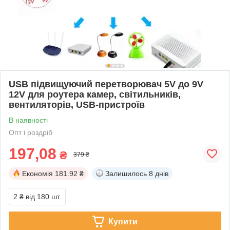
USB підвищуючий перетворювач 5V до 9V
12V для роутера камер, світильників,
вентиляторів, USB-пристроїв
В наявності
Опт і роздріб
197,08
₴
379 ₴
Економія
181.92 ₴
Залишилось
8 днів
2 ₴
від 180 шт.
Купити