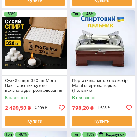
Купити
Купити
–50%
Топ
–48%
Сухий спирт 320 шт Мега
Портативна металева колір
Пак| Таблетки сухого
Metal спиртова горілка
пального для розпалювання,
(Пальник)
плитки, приготування їжі,
В наявності
В наявності
блекауту та аварійні
відключеня
2 499,50
798,20
₴
₴
4 999 ₴
1 535 ₴
Купити
Купити
Топ
–48%
Топ
–48%
Подарунок