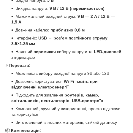
Вхідна напруга:
5 В
Вихідна напруга:
9 В / 12 В (перемикається)
Максимальний вихідний струм:
9 В — 2 А / 12 В —
1,5 А
Довжина кабелю:
приблизно 0,8 м
Інтерфейс:
USB → роз’єм постійного струму
3.5×1.35 мм
Наявний
перемикач
вибору напруги та
LED-дисплей
з індикацією
⚡
Переваги:
Можливість вибору вихідної напруги 9В або 12В
Дозволяє користуватися
Wi-Fi навіть при
відключенні електроенергії
Підходить для живлення
роутерів, камер,
світильників, вентиляторів, USB-пристроїв
Компактний, зручний у використанні, просто підключи
та користуйся
Виготовлений із якісних матеріалів, стійкий до зносу
📦
Комплектація: