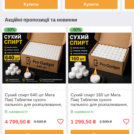
Купити
Купити
Акційні пропозиції та новинки
–50%
–50%
Сухий спирт 640 шт Мега
Сухий спирт 160 шт Мега
Пак| Таблетки сухого
Пак| Таблетки сухого
пального для розпалювання,
пального для розпалювання,
плитки, приготування їжі,
плитки, приготування їжі,
В наявності
В наявності
блекауту та аварійні
блекауту та аварійні
відключеня
відключеня
4 799,50
1 299,50
₴
₴
9 599 ₴
2 599 ₴