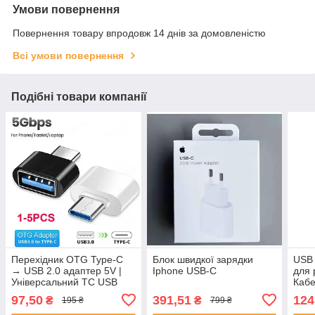
Умови повернення
Повернення товару впродовж 14 днів за домовленістю
Всі умови повернення
Подібні товари компанії
Перехідник OTG Type-C
Блок швидкої зарядки
USB 
→ USB 2.0 адаптер 5V |
Iphone USB-C
для 
Універсальний TC USB
Кабе
для смартфона, планшета
від 
97,50
391,51
124
₴
₴
195 ₴
799 ₴
(1/5 шт.)