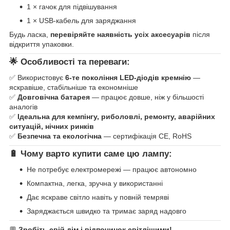
1 × гачок для підвішування
1 × USB-кабель для заряджання
Будь ласка,
перевіряйте наявність усіх аксесуарів
після
відкриття упаковки.
🌟
Особливості та переваги:
✅ Використовує
6-те покоління LED-діодів кремнію
—
яскравіше, стабільніше та економніше
✅
Довговічна батарея
— працює довше, ніж у більшості
аналогів
✅
Ідеальна для кемпінгу, риболовлі, ремонту, аварійних
ситуацій, нічних ринків
✅
Безпечна та екологічна
— сертифікація CE, RoHS
🔋
Чому варто купити саме цю лампу:
Не потребує електромережі — працює автономно
Компактна, легка, зручна у використанні
Дає яскраве світло навіть у повній темряві
Заряджається швидко та тримає заряд надовго
💬
Зробіть свій дім і відпочинок світлішими!