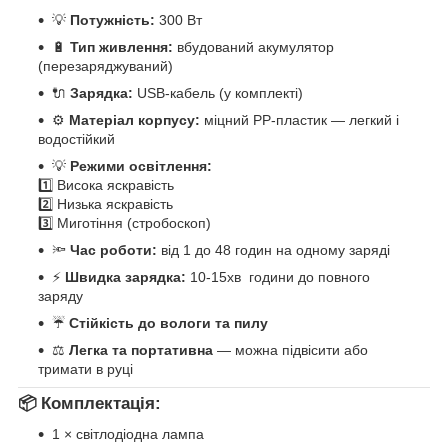
💡
Потужність:
300 Вт
🔋
Тип живлення:
вбудований акумулятор
(перезаряджуваний)
🔌
Зарядка:
USB-кабель (у комплекті)
⚙️
Матеріал корпусу:
міцний PP-пластик — легкий і
водостійкий
💡
Режими освітлення:
1️⃣ Висока яскравість
2️⃣ Низька яскравість
3️⃣ Миготіння (стробоскоп)
🔦
Час роботи:
від 1 до 48 годин на одному заряді
⚡
Швидка зарядка:
10-15хв години до повного
заряду
☔
Стійкість до вологи та пилу
⚖️
Легка та портативна
— можна підвісити або
тримати в руці
📦
Комплектація:
1 × світлодіодна лампа