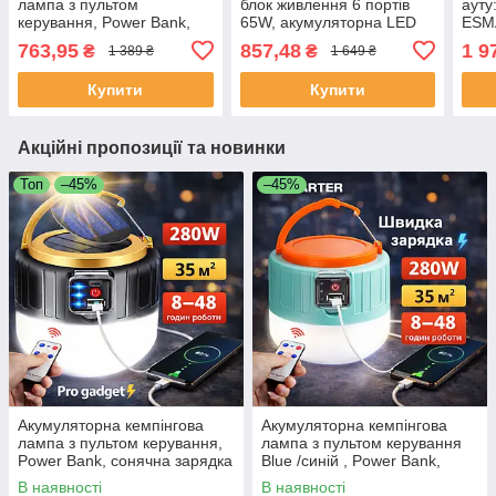
лампа з пультом
блок живлення 6 портів
ауту
керування, Power Bank,
65W, акумуляторна LED
ESM
сонячна зарядка
лампа 300W,
спир
763,95
857,48
1 9
₴
₴
1 389 ₴
1 649 ₴
ESMARTER
акумуляторний ліхтар
Купити
Купити
Акційні пропозиції та новинки
Топ
–45%
–45%
Акумуляторна кемпінгова
Акумуляторна кемпінгова
лампа з пультом керування,
лампа з пультом керування
Power Bank, сонячна зарядка
Blue /синій , Power Bank,
ESMARTER
сонячна зарядка ESMARTER
В наявності
В наявності