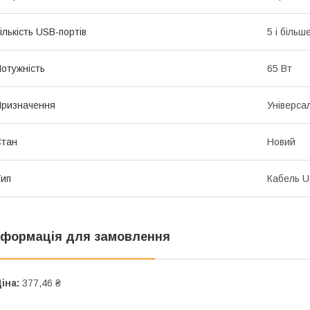
ількість USB-портів
5 і більш
отужність
65 Вт
ризначення
Універса
Стан
Новий
ип
Кабель 
нформація для замовлення
іна:
377,46 ₴