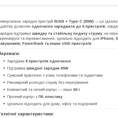
ніверсальне зарядне пристрій
5USB + Type-C (65W)
— це ідеальн
даптер дозволяє
одночасно заряджати до 6 пристроїв
, завдя
арядка підтримує
швидку та стабільну подачу струму
, не пер
еренапруги та перевантаження. Ідеально підходить для
iPhone, 
навушників, PowerBank та інших USB-пристроїв
.
Переваги:
Заряджає
6 пристроїв одночасно
Підтримка
швидкої зарядки 65W
Сумісний практично з усіма телефонами та гаджетами
Рівномірний розподіл струму без перегрівання
Компактний та легкий корпус — лише
60 г
Прочний корпус з
ПК-пластику
Ідеально підходить для дому, офісу та подорожей
Технічні характеристики: