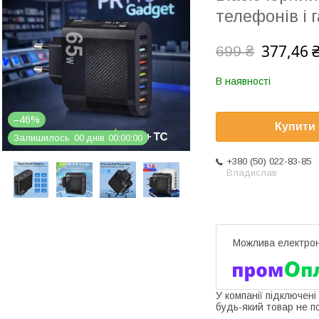
телефонів і 
377,46 
699 ₴
В наявності
–46%
Купити
Залишилось
0
0
днів
0
0
0
0
0
0
+380 (50) 022-83-85
Владислав
У компанії підключені
будь-який товар не п