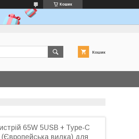
Кошик
Кошик
истрій 65W 5USB + Type-C
 (Європейська вилка) для