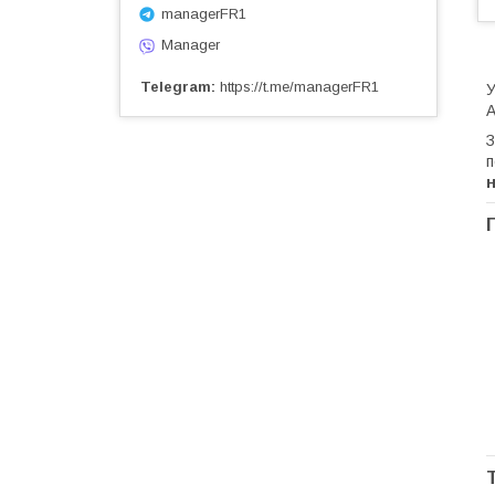
managerFR1
Manager
Telegram
https://t.me/managerFR1
У
А
З
п