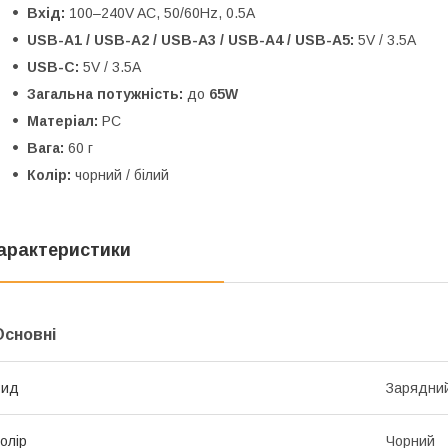
Вхід:
100–240V AC, 50/60Hz, 0.5A
USB-A1 / USB-A2 / USB-A3 / USB-A4 / USB-A5:
5V / 3.5A
USB-C:
5V / 3.5A
Загальна потужність:
до
65W
Матеріал:
PC
Вага:
60 г
Колір:
чорний / білий
арактеристики
Основні
Вид
Зарядний
олір
Чорний