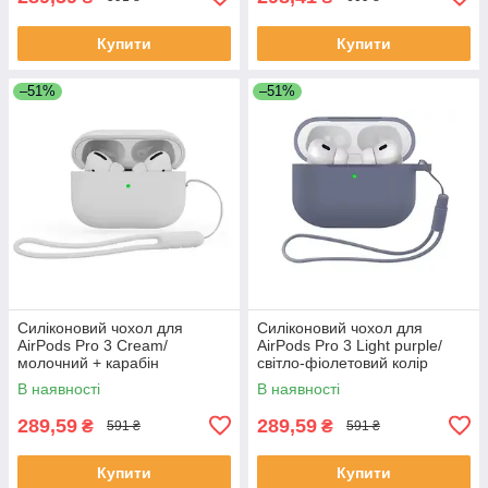
Купити
Купити
–51%
–51%
Силіконовий чохол для
Силіконовий чохол для
AirPods Pro 3 Cream/
AirPods Pro 3 Light purple/
молочний + карабін
світло-фіолетовий колір
В наявності
В наявності
289,59
289,59
₴
₴
591 ₴
591 ₴
Купити
Купити