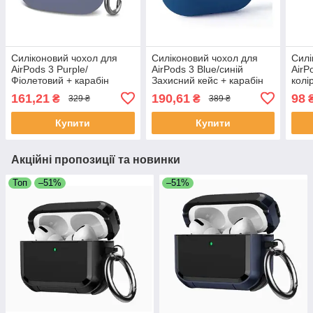
Силіконовий чохол для
Силіконовий чохол для
Силі
AirPods 3 Purple/
AirPods 3 Blue/синій
AirP
Фіолетовий + карабін
Захисний кейс + карабін
колі
кара
161,21
190,61
98
₴
₴
329 ₴
389 ₴
Купити
Купити
Акційні пропозиції та новинки
Топ
–51%
–51%