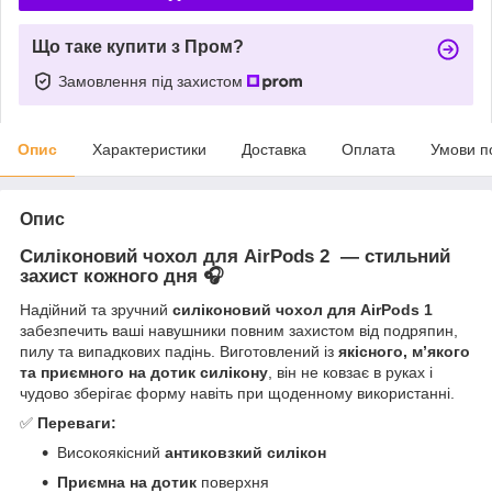
Що таке купити з Пром?
Замовлення під захистом
Опис
Характеристики
Доставка
Оплата
Умови п
Опис
Силіконовий чохол для AirPods 2 — стильний
захист кожного дня 🎧
Надійний та зручний
силіконовий чохол для AirPods 1
забезпечить ваші навушники повним захистом від подряпин,
пилу та випадкових падінь. Виготовлений із
якісного, м’якого
та приємного на дотик силікону
, він не ковзає в руках і
чудово зберігає форму навіть при щоденному використанні.
✅
Переваги:
Високоякісний
антиковзкий силікон
Приємна на дотик
поверхня