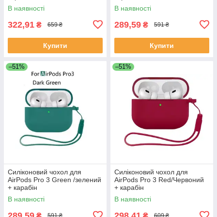
В наявності
В наявності
322,91
289,59
₴
₴
659 ₴
591 ₴
Купити
Купити
–51%
–51%
Силіконовий чохол для
Силіконовий чохол для
AirPods Pro 3 Green /зелений
AirPods Pro 3 Red/Червоний
+ карабін
+ карабін
В наявності
В наявності
289,59
298,41
₴
₴
591 ₴
609 ₴