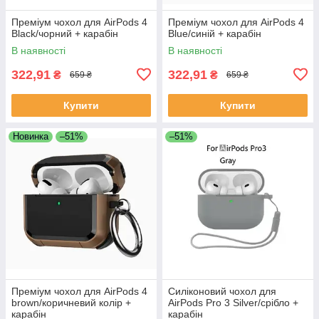
Преміум чохол для AirPods 4
Преміум чохол для AirPods 4
Black/чорний + карабін
Blue/синій + карабін
В наявності
В наявності
322,91
322,91
₴
₴
659 ₴
659 ₴
Купити
Купити
Новинка
–51%
–51%
Преміум чохол для AirPods 4
Силіконовий чохол для
brown/коричневий колір +
AirPods Pro 3 Silver/срібло +
карабін
карабін