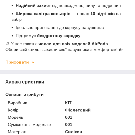
Надійний захист
від пошкоджень, пилу та подряпин
Широка палітра кольорів
— понад
10 відтінків
на
вибір
Ідеальне прилягання до корпусу навушників
Підтримує
бездротову зарядку
🎨 У нас також є
чохли для всіх моделей AirPods
Обери свій стиль і захисти свої навушники з комфортом! 💫
Приховати
Характеристики
Основні атрибути
Виробник
КІТ
Колір
Фіолетовий
Модель
001
Сумісність з моделлю
001
Матеріал
Силікон