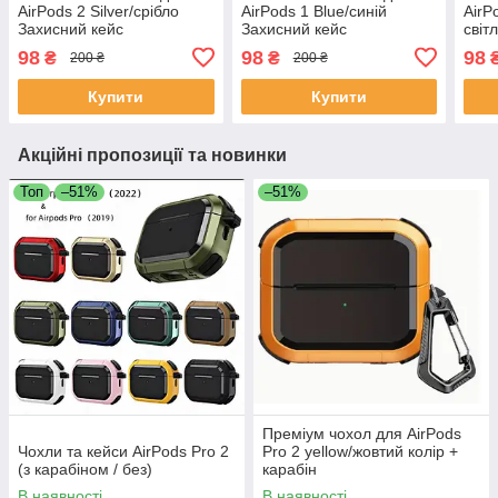
AirPods 2 Silver/срібло
AirPods 1 Blue/синій
AirP
Захисний кейс
Захисний кейс
світ
Захи
98
98
98
₴
₴
200 ₴
200 ₴
Купити
Купити
Акційні пропозиції та новинки
Топ
–51%
–51%
Преміум чохол для AirPods
Чохли та кейси AirPods Pro 2
Pro 2 yellow/жовтий колір +
(з карабіном / без)
карабін
В наявності
В наявності