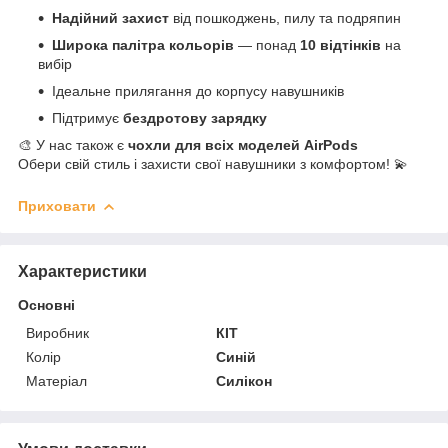
Надійний захист
від пошкоджень, пилу та подряпин
Широка палітра кольорів
— понад
10 відтінків
на
вибір
Ідеальне прилягання до корпусу навушників
Підтримує
бездротову зарядку
🎨 У нас також є
чохли для всіх моделей AirPods
Обери свій стиль і захисти свої навушники з комфортом! 💫
Приховати
Характеристики
Основні
Виробник
КІТ
Колір
Синій
Матеріал
Силікон