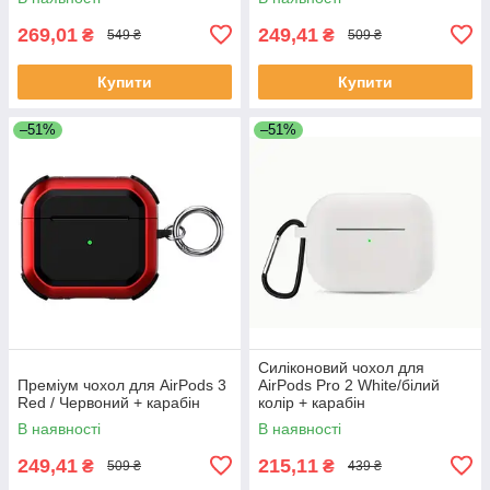
269,01
249,41
₴
₴
549 ₴
509 ₴
Купити
Купити
–51%
–51%
Силіконовий чохол для
Преміум чохол для AirPods 3
AirPods Pro 2 White/білий
Red / Червоний + карабін
колір + карабін
В наявності
В наявності
249,41
215,11
₴
₴
509 ₴
439 ₴