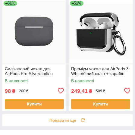
–51%
–51%
Силіконовий чохол для
Преміум чохол для AirPods 3
AirPods Pro Silver/срібло
White/білий колір + карабін
В наявності
В наявності
98
249,41
₴
₴
200 ₴
509 ₴
Купити
Купити
Показати ще