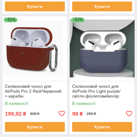
Купити
Купити
–51%
–51%
Силіконовий чохол для
Силіконовий чохол для
AirPods Pro 2 Red/Червоний
AirPods Pro Light purple/
+ карабін
світло-фіолетовийколір
В наявності
В наявності
199,92
98
₴
₴
408 ₴
200 ₴
Купити
Купити