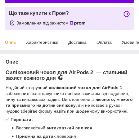
Що таке купити з Пром?
Замовлення під захистом
Опис
Характеристики
Доставка
Оплата
Умови п
Опис
Силіконовий чохол для AirPods 2 — стильний
захист кожного дня 🎧
Надійний та зручний
силіконовий чохол для AirPods 1
забезпечить ваші навушники повним захистом від подряпин,
пилу та випадкових падінь. Виготовлений із
якісного, м’якого
та приємного на дотик силікону
, він не ковзає в руках і
чудово зберігає форму навіть при щоденному використанні.
✅
Переваги:
Високоякісний
антиковзкий силікон
Приємна на дотик
поверхня