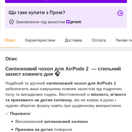
Що таке купити з Пром?
Замовлення під захистом
Опис
Характеристики
Доставка
Оплата
Умови п
Опис
Силіконовий чохол для AirPods 2 — стильний
захист кожного дня 🎧
Надійний та зручний
силіконовий чохол для AirPods 1
забезпечить ваші навушники повним захистом від подряпин,
пилу та випадкових падінь. Виготовлений із
якісного, м’якого
та приємного на дотик силікону
, він не ковзає в руках і
чудово зберігає форму навіть при щоденному використанні.
✅
Переваги:
Високоякісний
антиковзкий силікон
Приємна на дотик
поверхня