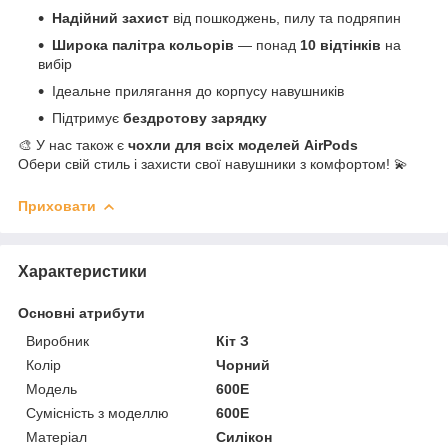
Надійний захист
від пошкоджень, пилу та подряпин
Широка палітра кольорів
— понад
10 відтінків
на
вибір
Ідеальне прилягання до корпусу навушників
Підтримує
бездротову зарядку
🎨 У нас також є
чохли для всіх моделей AirPods
Обери свій стиль і захисти свої навушники з комфортом! 💫
Приховати
Характеристики
Основні атрибути
Виробник
Кіт З
Колір
Чорний
Модель
600E
Сумісність з моделлю
600E
Матеріал
Силікон