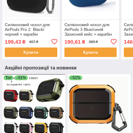
Силіконовий чохол для
Силіконовий чохол для
Силі
AirPods Pro 2 Black/
AirPods 3 Blue/синій
AirP
чорний + карабін
Захисний кейс + карабін
Захи
199,43
190,61
146
₴
₴
407 ₴
389 ₴
Купити
Купити
Акційні пропозиції та новинки
Топ
–51%
–51%