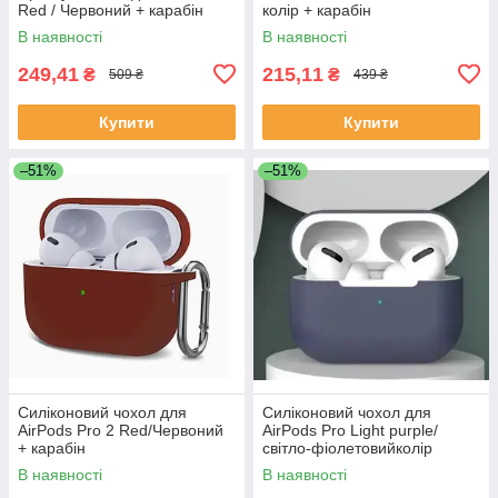
Red / Червоний + карабін
колір + карабін
В наявності
В наявності
249,41
215,11
₴
₴
509 ₴
439 ₴
Купити
Купити
–51%
–51%
Силіконовий чохол для
Силіконовий чохол для
AirPods Pro 2 Red/Червоний
AirPods Pro Light purple/
+ карабін
світло-фіолетовийколір
В наявності
В наявності