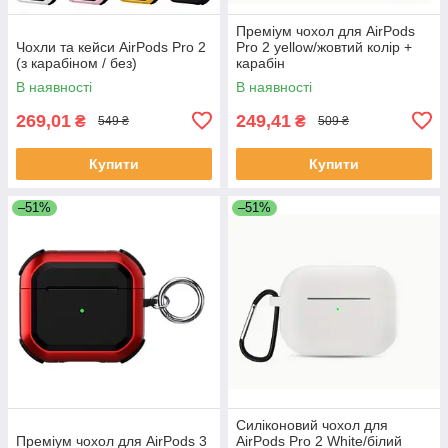
Преміум чохол для AirPods
Чохли та кейси AirPods Pro 2
Pro 2 yellow/жовтий колір +
(з карабіном / без)
карабін
В наявності
В наявності
269,01
249,41
₴
₴
549 ₴
509 ₴
Купити
Купити
–51%
–51%
Силіконовий чохол для
Преміум чохол для AirPods 3
AirPods Pro 2 White/білий