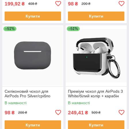
199,92
98
₴
₴
408 ₴
200 ₴
Купити
Купити
–51%
–51%
Силіконовий чохол для
Преміум чохол для AirPods 3
AirPods Pro Silver/срібло
White/білий колір + карабін
В наявності
В наявності
98
249,41
₴
₴
200 ₴
509 ₴
Купити
Купити