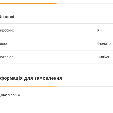
Основні
иробник
КІТ
олір
Фіолетов
атеріал
Силікон
нформація для замовлення
іна:
97,51 ₴