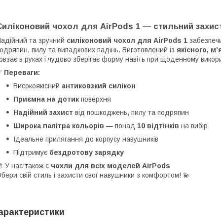
Силіконовий чохол для AirPods 1 — стильний захис
адійний та зручний
силіконовий чохол для AirPods 1
забезпечи
одряпин, пилу та випадкових падінь. Виготовлений із
якісного, м
овзає в руках і чудово зберігає форму навіть при щоденному викор
✅
Переваги:
Високоякісний
антиковзкий силікон
Приємна на дотик
поверхня
Надійний захист
від пошкоджень, пилу та подряпин
Широка палітра кольорів
— понад
10 відтінків
на вибір
Ідеальне прилягання до корпусу навушників
Підтримує
бездротову зарядку
 У нас також є
чохли для всіх моделей AirPods
бери свій стиль і захисти свої навушники з комфортом! 💫
арактеристики