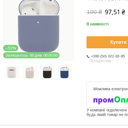
97,51 ₴
199 ₴
В наявності
Купити
–51%
Залишилось
0
0
днів
0
0
0
0
0
0
+380 (50) 022-83-85
Владислав
У компанії підключені
будь-який товар не п