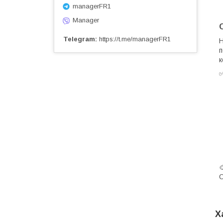
managerFR1
Manager
Telegram
https://t.me/managerFR1
Н
п
к

О
Х