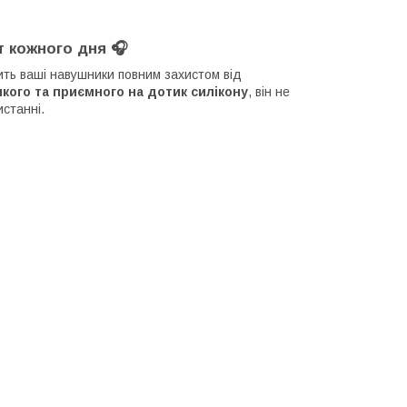
т кожного дня 🎧
ть ваші навушники повним захистом від
’якого та приємного на дотик силікону
, він не
истанні.