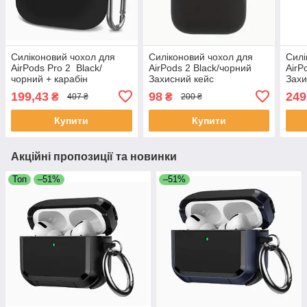
Силіконовий чохол для
Силіконовий чохол для
Силі
AirPods Pro 2 Black/
AirPods 2 Black/чорний
AirP
чорний + карабін
Захисний кейс
Захи
199,43
98
249
₴
₴
407 ₴
200 ₴
Купити
Купити
Акційні пропозиції та новинки
Топ
–51%
–51%