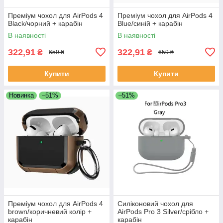
Преміум чохол для AirPods 4
Преміум чохол для AirPods 4
Black/чорний + карабін
Blue/синій + карабін
В наявності
В наявності
322,91
322,91
₴
₴
659 ₴
659 ₴
Купити
Купити
Новинка
–51%
–51%
Преміум чохол для AirPods 4
Силіконовий чохол для
brown/коричневий колір +
AirPods Pro 3 Silver/срібло +
карабін
карабін