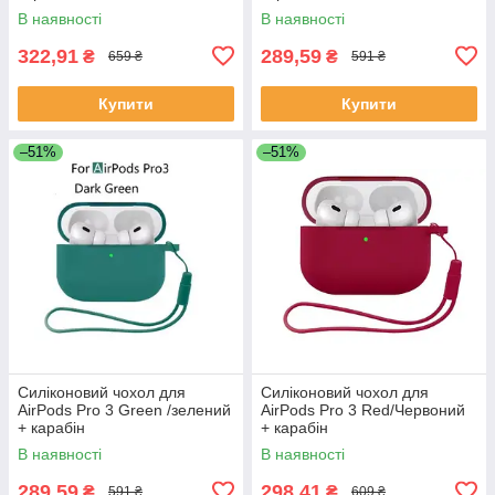
В наявності
В наявності
322,91
289,59
₴
₴
659 ₴
591 ₴
Купити
Купити
–51%
–51%
Силіконовий чохол для
Силіконовий чохол для
AirPods Pro 3 Green /зелений
AirPods Pro 3 Red/Червоний
+ карабін
+ карабін
В наявності
В наявності
289,59
298,41
₴
₴
591 ₴
609 ₴