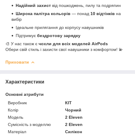
Надійний захист
від пошкоджень, пилу та подряпин
Широка палітра кольорів
— понад
10 відтінків
на
вибір
Ідеальне прилягання до корпусу навушників
Підтримує
бездротову зарядку
🎨 У нас також є
чохли для всіх моделей AirPods
Обери свій стиль і захисти свої навушники з комфортом! 💫
Приховати
Характеристики
Основні атрибути
Виробник
КІТ
Колір
Чорний
Модель
2 Eleven
Сумісність з моделлю
2 Eleven
Матеріал
Силікон