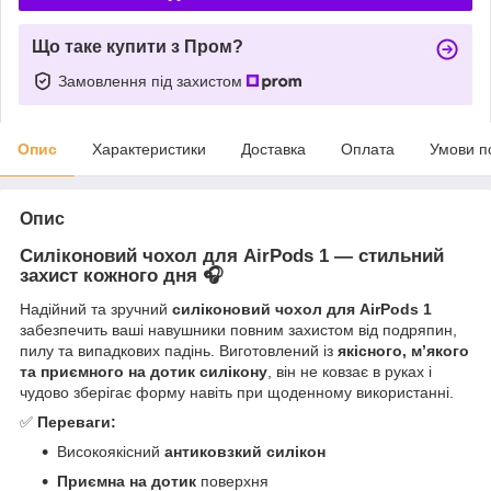
Що таке купити з Пром?
Замовлення під захистом
Опис
Характеристики
Доставка
Оплата
Умови п
Опис
Силіконовий чохол для AirPods 1 — стильний
захист кожного дня 🎧
Надійний та зручний
силіконовий чохол для AirPods 1
забезпечить ваші навушники повним захистом від подряпин,
пилу та випадкових падінь. Виготовлений із
якісного, м’якого
та приємного на дотик силікону
, він не ковзає в руках і
чудово зберігає форму навіть при щоденному використанні.
✅
Переваги:
Високоякісний
антиковзкий силікон
Приємна на дотик
поверхня