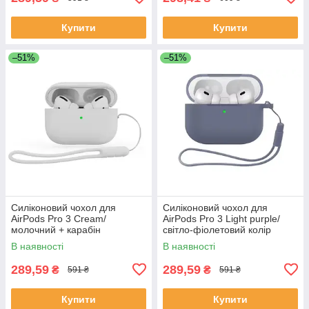
Купити
Купити
–51%
–51%
Силіконовий чохол для
Силіконовий чохол для
AirPods Pro 3 Cream/
AirPods Pro 3 Light purple/
молочний + карабін
світло-фіолетовий колір
В наявності
В наявності
289,59
289,59
₴
₴
591 ₴
591 ₴
Купити
Купити