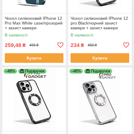
Чохол силіконовий IPhone 12
Чохол силіконовий IPhone 12
Pro Max White case/прозорий
pro Black/чорний захист
+ захист камери
камери + захист камери
В наявності
В наявності
259,48
234
₴
₴
499 ₴
450 ₴
Купити
Купити
–48%
Подарунок
–48%
Подарунок