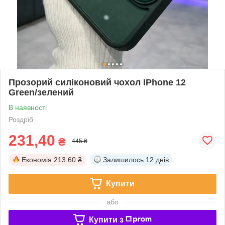
Прозорий силіконовий чохол IPhone 12
Green/зелений
В наявності
Роздріб
231,40
₴
445 ₴
Економія
213.60 ₴
Залишилось
12 днів
Купити
або
Купити з