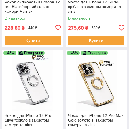
Чохол силіконовий IPhone 12
Чохол для iPhone 12 Silver/
pro Black/чорний захист
срібло з захистом камери та
камери + лінзи
лінз
В наявності
В наявності
228,80
275,60
₴
₴
440 ₴
530 ₴
Купити
Купити
–48%
Подарунок
–48%
Подарунок
Чохол для iPhone 12 Pro
Чохол для iPhone 12 Pro Max
Silver/срібло з захистом
Gold/золото з, захистом
камери та лінз
камери та лінз