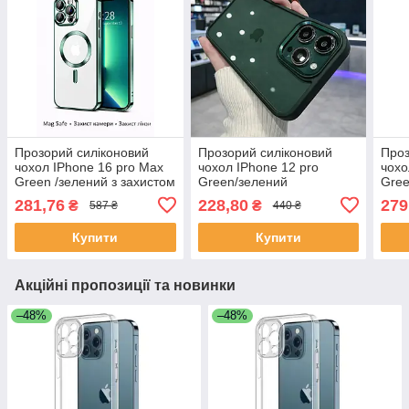
Прозорий силіконовий
Прозорий силіконовий
Проз
чохол IPhone 16 pro Max
чохол IPhone 12 pro
чохо
Green /зелений з захистом
Green/зелений
Gree
камери та лінз
лінз
281,76
228,80
279
₴
₴
587 ₴
440 ₴
Купити
Купити
Акційні пропозиції та новинки
–48%
–48%