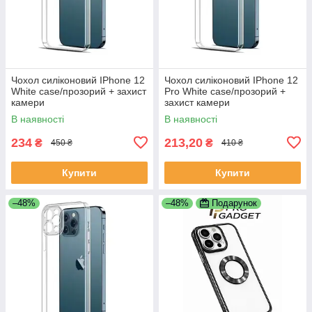
Чохол силіконовий IPhone 12
Чохол силіконовий IPhone 12
White case/прозорий + захист
Pro White case/прозорий +
камери
захист камери
В наявності
В наявності
234
213,20
₴
₴
450 ₴
410 ₴
Купити
Купити
–48%
–48%
Подарунок