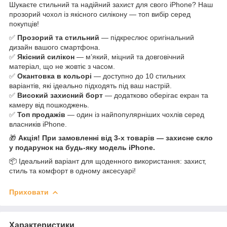
Шукаєте стильний та надійний захист для свого iPhone? Наш
прозорий чохол із якісного силікону — топ вибір серед
покупців!
✅
Прозорий та стильний
— підкреслює оригінальний
дизайн вашого смартфона.
✅
Якісний силікон
— м’який, міцний та довговічний
матеріал, що не жовтіє з часом.
✅
Окантовка в кольорі
— доступно до 10 стильних
варіантів, які ідеально підходять під ваш настрій.
✅
Високий захисний борт
— додатково оберігає екран та
камеру від пошкоджень.
✅
Топ продажів
— один із найпопулярніших чохлів серед
власників iPhone.
🎁
Акція! При замовленні від 3-х товарів — захисне скло
у подарунок на будь-яку модель iPhone.
📦 Ідеальний варіант для щоденного використання: захист,
стиль та комфорт в одному аксесуарі!
Приховати
Характеристики