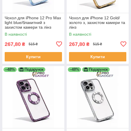
Чохол для iPhone 12 Pro Max
Чохол для iPhone 12 Gold/
light blue/блакитний з
золото з, захистом камери та
захистом камери та лінз
лінз
В наявності
В наявності
267,80
267,80
₴
₴
515 ₴
515 ₴
Купити
Купити
–48%
Подарунок
–48%
Подарунок