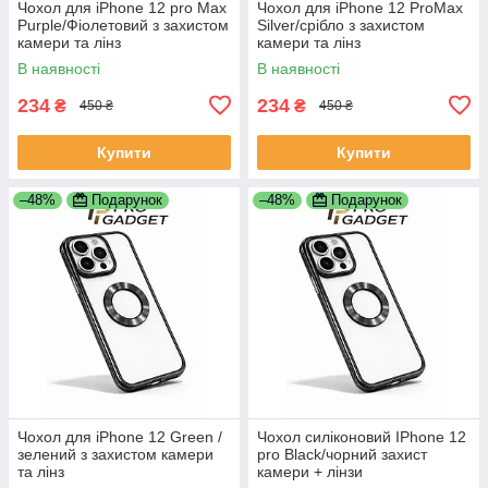
Чохол для iPhone 12 pro Max
Чохол для iPhone 12 ProMax
Purple/Фіолетовий з захистом
Silver/срібло з захистом
камери та лінз
камери та лінз
В наявності
В наявності
234
234
₴
₴
450 ₴
450 ₴
Купити
Купити
–48%
Подарунок
–48%
Подарунок
Чохол для iPhone 12 Green /
Чохол силіконовий IPhone 12
зелений з захистом камери
pro Black/чорний захист
та лінз
камери + лінзи