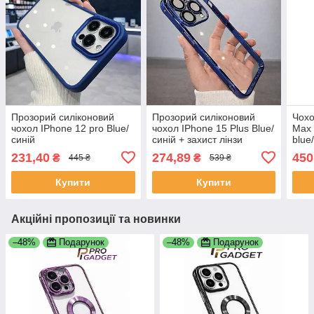
Прозорий силіконовий
Прозорий силіконовий
Чохо
чохол IPhone 12 pro Blue/
чохол IPhone 15 Plus Blue/
Max 
синій
синій + захист лінзи
blue
лого
231,40
274,89
450
₴
₴
445 ₴
539 ₴
touc
упак
Купити
Купити
Акційні пропозиції та новинки
–48%
Подарунок
–48%
Подарунок