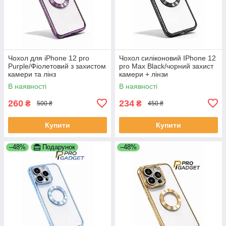
Чохол для iPhone 12 pro
Чохол силіконовий IPhone 12
Purple/Фіолетовий з захистом
pro Max Black/чорний захист
камери та лінз
камери + лінзи
В наявності
В наявності
260
234
₴
₴
500 ₴
450 ₴
Купити
Купити
–48%
Подарунок
–48%