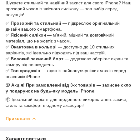
Шукаєте стильний та надійний захист для свого iPhone? Наш
прозорий чохол із якісного силікону — топ вибір серед
покупців!
✅
Прозорий та стильний
— підкреслює оригінальний
дизайн вашого смартфона.
✅
Якісний силікон
— м’який, міцний та довговічний
матеріал, що не жовтіє з часом.
✅
Окантовка в кольорі
— доступно до 10 стильних
варіантів, які ідеально підходять під ваш настрій.
✅
Високий захисний борт
— додатково оберігає екран та
камеру від пошкоджень.
✅
Топ продажів
— один із найпопулярніших чохлів серед
власників iPhone.
🎁
Акція! При замовленні від 3-х товарів — захисне скло
у подарунок на будь-яку модель iPhone.
📦 Ідеальний варіант для щоденного використання: захист,
стиль та комфорт в одному аксесуарі!
Приховати
Характеристики