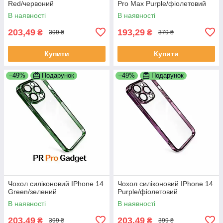
Red/червоний
Pro Max Purple/фіолетовий
В наявності
В наявності
203,49
193,29
₴
₴
399 ₴
379 ₴
Купити
Купити
–49%
Подарунок
–49%
Подарунок
Чохол силіконовий IPhone 14
Чохол силіконовий IPhone 14
Green/зелений
Purple/фіолетовий
В наявності
В наявності
203,49
203,49
₴
₴
399 ₴
399 ₴