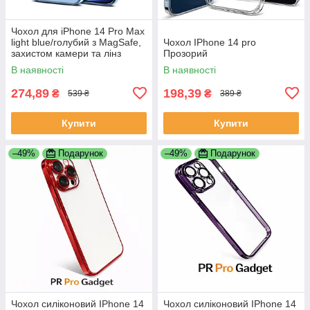
Чохол для iPhone 14 Pro Max
light blue/голубий з MagSafe,
Чохол IPhone 14 pro
захистом камери та лінз
Прозорий
В наявності
В наявності
274,89
198,39
₴
₴
539 ₴
389 ₴
Купити
Купити
–49%
Подарунок
–49%
Подарунок
Чохол силіконовий IPhone 14
Чохол силіконовий IPhone 14