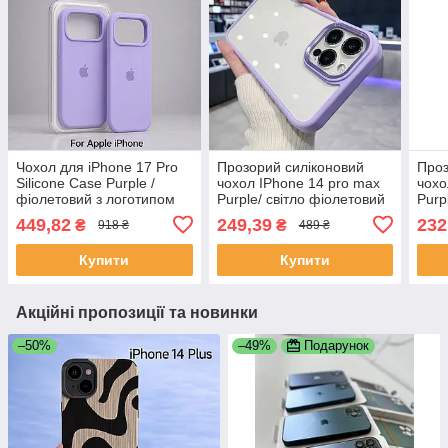
Чохол для iPhone 17 Pro
Прозорий силіконовий
Проз
Silicone Case Purple /
чохол IPhone 14 pro max
чохо
фіолетовий з логотипом
Purple/ світло фіолетовий
Purp
Apple — протиударний,
449,82
249,39
232
₴
₴
918 ₴
489 ₴
soft-touch, у оригінальній
упаковці
Купити
Купити
Акційні пропозиції та новинки
–50%
–49%
Подарунок