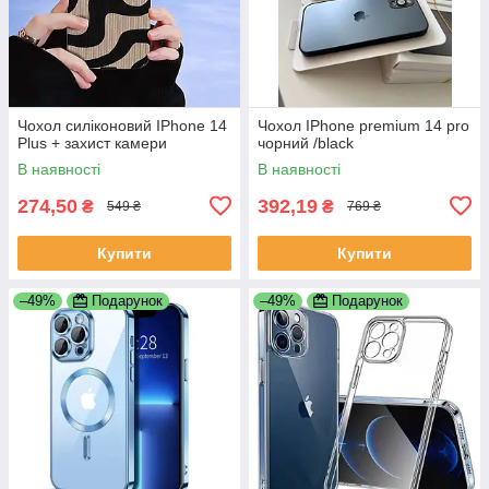
Чохол силіконовий IPhone 14
Чохол IPhone premium 14 pro
Plus + захист камери
чорний /black
В наявності
В наявності
274,50
392,19
₴
₴
549 ₴
769 ₴
Купити
Купити
–49%
Подарунок
–49%
Подарунок