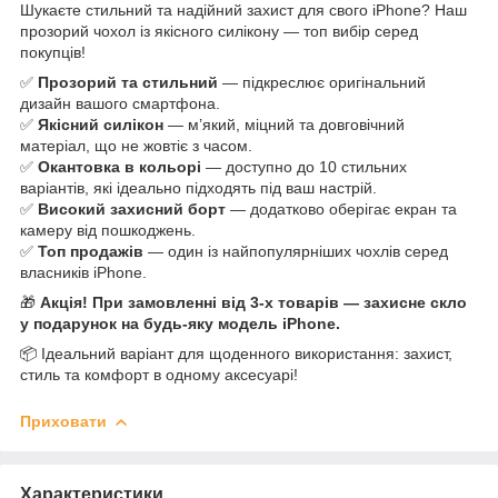
Шукаєте стильний та надійний захист для свого iPhone? Наш
прозорий чохол із якісного силікону — топ вибір серед
покупців!
✅
Прозорий та стильний
— підкреслює оригінальний
дизайн вашого смартфона.
✅
Якісний силікон
— м’який, міцний та довговічний
матеріал, що не жовтіє з часом.
✅
Окантовка в кольорі
— доступно до 10 стильних
варіантів, які ідеально підходять під ваш настрій.
✅
Високий захисний борт
— додатково оберігає екран та
камеру від пошкоджень.
✅
Топ продажів
— один із найпопулярніших чохлів серед
власників iPhone.
🎁
Акція! При замовленні від 3-х товарів — захисне скло
у подарунок на будь-яку модель iPhone.
📦 Ідеальний варіант для щоденного використання: захист,
стиль та комфорт в одному аксесуарі!
Приховати
Характеристики