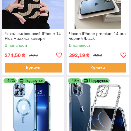
Чохол силіконовий IPhone 14
Чохол IPhone premium 14 pro
Plus + захист камери
чорний /black
В наявності
В наявності
274,50
392,19
₴
₴
549 ₴
769 ₴
Купити
Купити
–49%
Подарунок
–49%
Подарунок