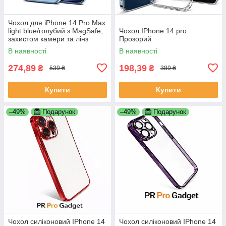
Чохол для iPhone 14 Pro Max
light blue/голубий з MagSafe,
Чохол IPhone 14 pro
захистом камери та лінз
Прозорий
В наявності
В наявності
274,89
198,39
₴
₴
539 ₴
389 ₴
Купити
Купити
–49%
Подарунок
–49%
Подарунок
Чохол силіконовий IPhone 14
Чохол силіконовий IPhone 14