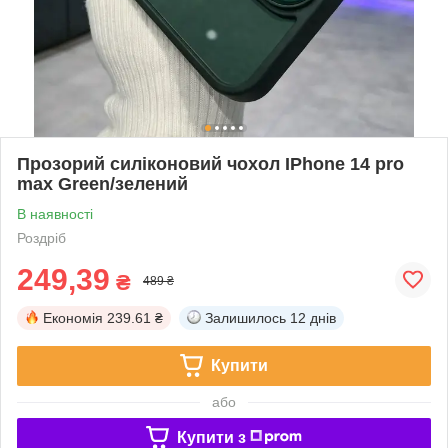
Прозорий силіконовий чохол IPhone 14 pro
max Green/зелений
В наявності
Роздріб
249,39
₴
489 ₴
Економія
239.61 ₴
Залишилось
12 днів
Купити
або
Купити з