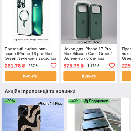
Прозорий силіконовий
Чохол для iPhone 17 Pro
Проз
чохол IPhone 16 pro Max
Max Silicone Case Green/
чохо
Green /зелений з захистом
Зелений з логотипом
Gree
камери та лінз
Apple — протиударний,
281,76
575,75
225
₴
₴
587 ₴
1 175 ₴
soft-touch, у оригінальній
упаковці
Купити
Купити
Акційні пропозиції та новинки
–50%
–49%
Подарунок