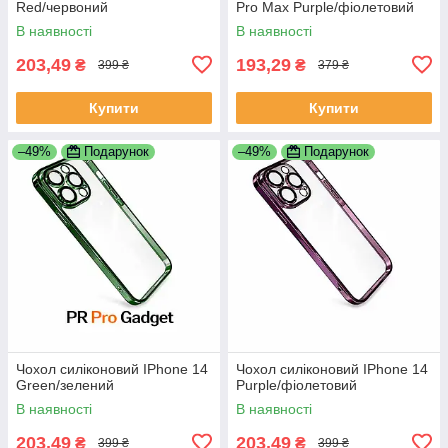
Red/червоний
Pro Max Purple/фіолетовий
В наявності
В наявності
203,49
193,29
₴
₴
399 ₴
379 ₴
Купити
Купити
–49%
Подарунок
–49%
Подарунок
Чохол силіконовий IPhone 14
Чохол силіконовий IPhone 14
Green/зелений
Purple/фіолетовий
В наявності
В наявності
203,49
203,49
₴
₴
399 ₴
399 ₴