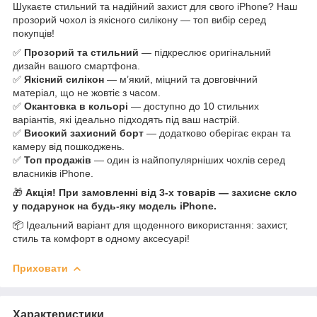
Шукаєте стильний та надійний захист для свого iPhone? Наш
прозорий чохол із якісного силікону — топ вибір серед
покупців!
✅
Прозорий та стильний
— підкреслює оригінальний
дизайн вашого смартфона.
✅
Якісний силікон
— м’який, міцний та довговічний
матеріал, що не жовтіє з часом.
✅
Окантовка в кольорі
— доступно до 10 стильних
варіантів, які ідеально підходять під ваш настрій.
✅
Високий захисний борт
— додатково оберігає екран та
камеру від пошкоджень.
✅
Топ продажів
— один із найпопулярніших чохлів серед
власників iPhone.
🎁
Акція! При замовленні від 3-х товарів — захисне скло
у подарунок на будь-яку модель iPhone.
📦 Ідеальний варіант для щоденного використання: захист,
стиль та комфорт в одному аксесуарі!
Приховати
Характеристики