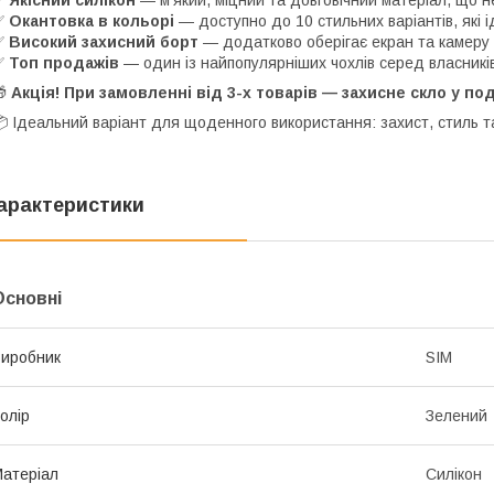
✅
Якісний силікон
— м’який, міцний та довговічний матеріал, що не
✅
Окантовка в кольорі
— доступно до 10 стильних варіантів, які і
✅
Високий захисний борт
— додатково оберігає екран та камеру
✅
Топ продажів
— один із найпопулярніших чохлів серед власників
🎁
Акція! При замовленні від 3-х товарів — захисне скло у п
 Ідеальний варіант для щоденного використання: захист, стиль т
арактеристики
Основні
иробник
SIM
олір
Зелений
атеріал
Силікон