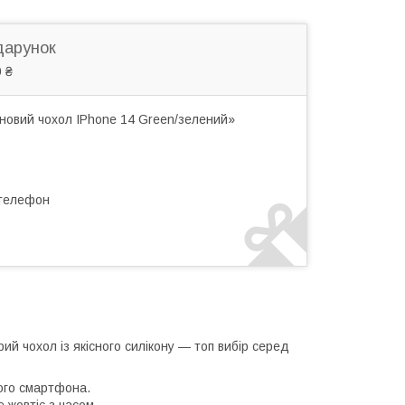
дарунок
 ₴
новий чохол IPhone 14 Green/зелений»
 телефон
й чохол із якісного силікону — топ вибір серед
ого смартфона.