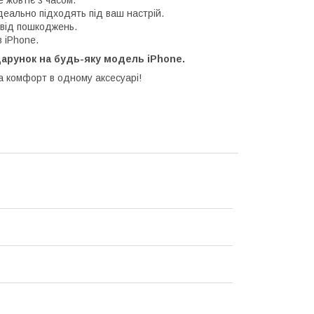
 жовтіє з часом.
деально підходять під ваш настрій.
 від пошкоджень.
 iPhone.
одарунок на будь-яку модель iPhone.
а комфорт в одному аксесуарі!