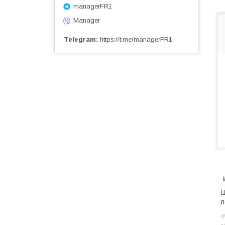
managerFR1
Manager
Telegram
https://t.me/managerFR1
Ш
п