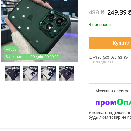
249,39 
489 ₴
В наявності
Купити
–49%
Залишилось
0
0
днів
0
0
0
0
0
0
+380 (50) 022-83-85
Владислав
У компанії підключені
будь-який товар не п