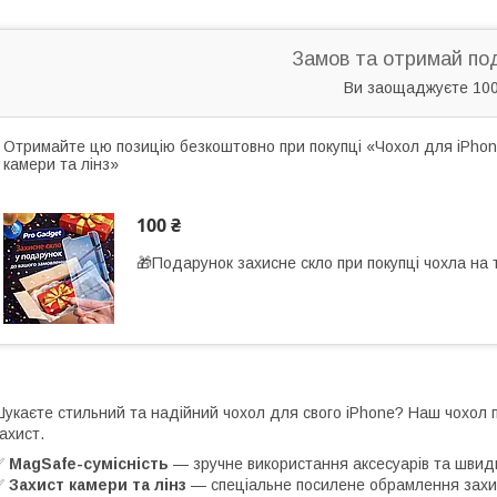
Замов та отримай по
Ви заощаджуєте 100
Отримайте цю позицію безкоштовно при покупці «Чохол для iPhone 
камери та лінз»
100 ₴
🎁Подарунок захисне скло при покупці чохла на
укаєте стильний та надійний чохол для свого iPhone? Наш чохол
ахист.
✅
MagSafe-сумісність
— зручне використання аксесуарів та швид
✅
Захист камери та лінз
— спеціальне посилене обрамлення захищ