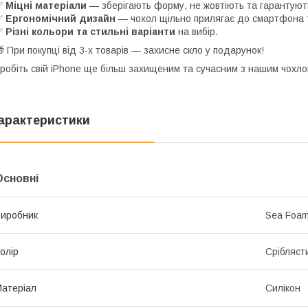
✅
Міцні матеріали
— зберігають форму, не жовтіють та гарантують
✅
Ергономічний дизайн
— чохол щільно прилягає до смартфона т
✅
Різні кольори та стильні варіанти
на вибір.
 При покупці від 3-х товарів — захисне скло у подарунок!
робіть свій iPhone ще більш захищеним та сучасним з нашим чохло
арактеристики
Основні
иробник
Sea Foa
олір
Срібляст
атеріал
Силікон