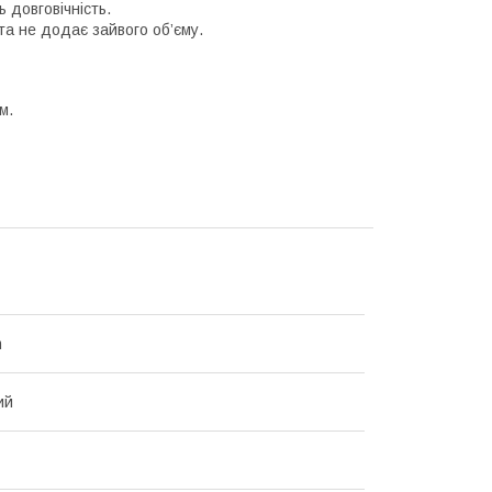
 довговічність.
а не додає зайвого об’єму.
м.
m
ий