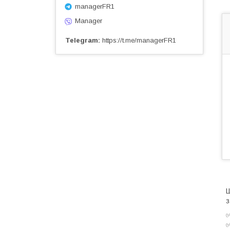
managerFR1
Manager
Telegram
https://t.me/managerFR1
Ш
з