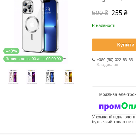
255 ₴
500 ₴
В наявності
Купити
–49%
Залишилось
0
0
днів
0
0
0
0
0
0
+380 (50) 022-83-85
Владислав
У компанії підключені
будь-який товар не п