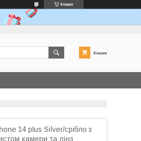
Кошик
Кошик
one 14 plus Silver/срібло з
истом камери та лінз