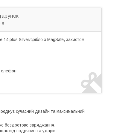
дарунок
 ₴
14 plus Silver/срібло з MagSafe, захистом
 телефон
 поєднує сучасний дизайн та максимальний
ке бездротове заряджання.
ає від подряпин та ударів.