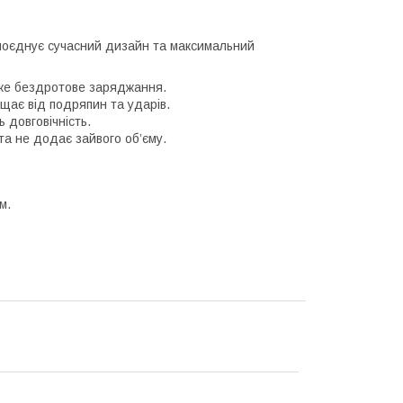
 поєднує сучасний дизайн та максимальний
ке бездротове заряджання.
ає від подряпин та ударів.
 довговічність.
а не додає зайвого об’єму.
м.