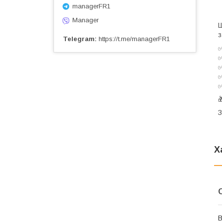
managerFR1
Manager
Ш
з
Telegram
https://t.me/managerFR1

З
Х
В