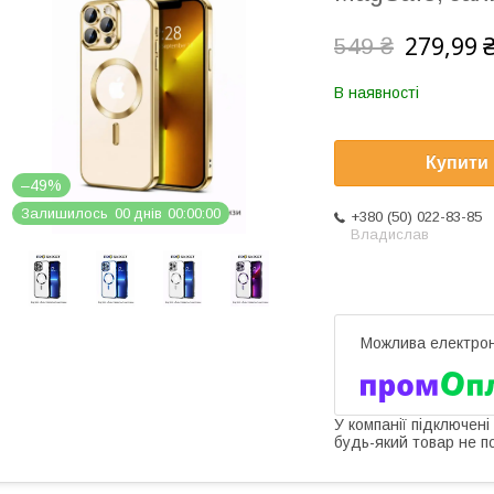
279,99 
549 ₴
В наявності
Купити
–49%
Залишилось
0
0
днів
0
0
0
0
0
0
+380 (50) 022-83-85
Владислав
У компанії підключені
будь-який товар не п