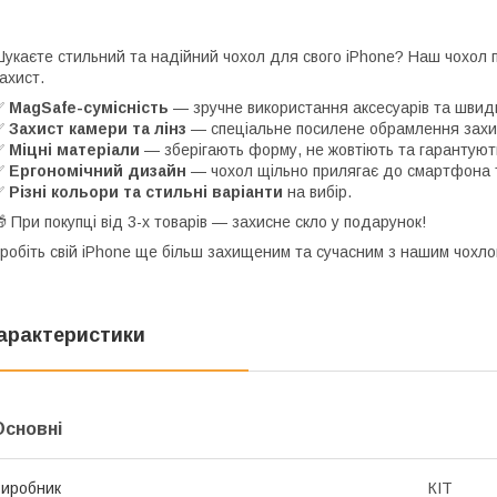
укаєте стильний та надійний чохол для свого iPhone? Наш чохол
ахист.
✅
MagSafe-сумісність
— зручне використання аксесуарів та швид
✅
Захист камери та лінз
— спеціальне посилене обрамлення захищ
✅
Міцні матеріали
— зберігають форму, не жовтіють та гарантують
✅
Ергономічний дизайн
— чохол щільно прилягає до смартфона т
✅
Різні кольори та стильні варіанти
на вибір.
 При покупці від 3-х товарів — захисне скло у подарунок!
робіть свій iPhone ще більш захищеним та сучасним з нашим чохло
арактеристики
Основні
иробник
КІТ