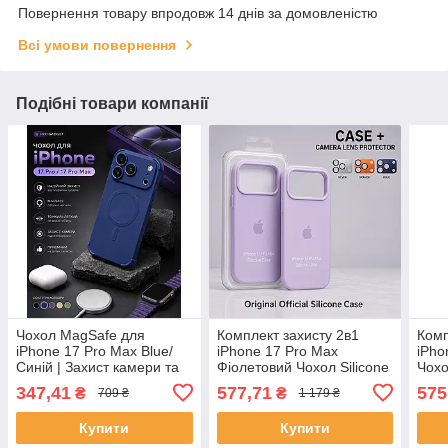
Повернення товару впродовж 14 днів за домовленістю
Всі умови повернення
Подібні товари компанії
Чохол MagSafe для
Комплект захисту 2в1
Комп
iPhone 17 Pro Max Blue/
iPhone 17 Pro Max
iPho
Синій | Захист камери та
Фіолетовий Чохол Silicone
Чохо
лінз | Протиударний
Case + Metal Armor захист
Meta
347,41
577,71
575
₴
₴
709 ₴
1 179 ₴
Premium Case
камери для з лінзами
для 
White
Купити
Купити