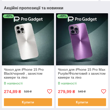
Акційні пропозиції та новинки
–49%
–49%
Чохол для iPhone 15 Pro
Чохол для iPhone 15 Pro Max
Black/чорний , захистом
Purple/Фіолетовий з захистом
камери та лінз
камери та лінз
В наявності
В наявності
274,89
279,99
₴
₴
539 ₴
549 ₴
Купити
Купити