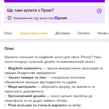
Що таке купити з Пром?
Замовлення під захистом
Опис
Характеристики
Доставка
Оплата
Умови 
Опис
Шукаєте стильний та надійний чохол для свого iPhone? Наш
чохол поєднує сучасний дизайн та максимальний захист.
✅
MagSafe-сумісність
— зручне використання аксесуарів та
швидке бездротове заряджання.
✅
Захист камери та лінз
— спеціальне посилене
обрамлення захищає від подряпин та ударів.
✅
Міцні матеріали
— зберігають форму, не жовтіють та
гарантують довговічність.
✅
Ергономічний дизайн
— чохол щільно прилягає до
смартфона та не додає зайвого об’єму.
✅
Різні кольори та стильні варіанти
на вибір.