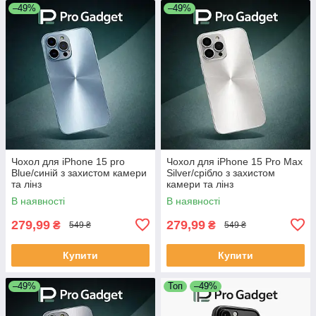
–49%
–49%
Чохол для iPhone 15 pro
Чохол для iPhone 15 Pro Max
Blue/синій з захистом камери
Silver/срібло з захистом
та лінз
камери та лінз
В наявності
В наявності
279,99
279,99
₴
₴
549 ₴
549 ₴
Купити
Купити
–49%
Топ
–49%