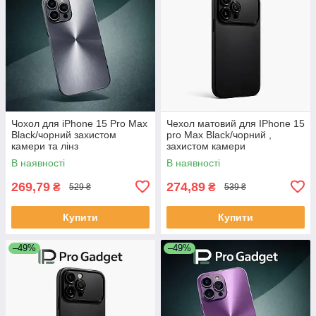
Чохол для iPhone 15 Pro Max
Чехол матовий для IPhone 15
Black/чорний захистом
pro Max Black/чорний ,
камери та лінз
захистом камери
В наявності
В наявності
269,79
274,89
₴
₴
529 ₴
539 ₴
Купити
Купити
–49%
–49%