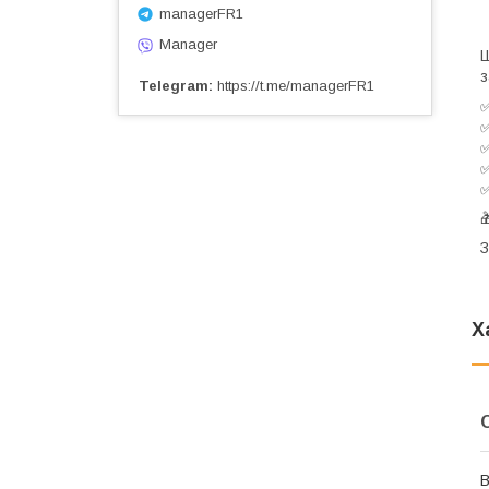
managerFR1
Manager
Ш
з
Telegram
https://t.me/managerFR1

З
Х
В