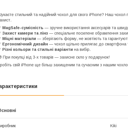
укаєте стильний та надійний чохол для свого iPhone? Наш чохол
ахист.
✅
MagSafe-сумісність
— зручне використання аксесуарів та швид
✅
Захист камери та лінз
— спеціальне посилене обрамлення захищ
✅
Міцні матеріали
— зберігають форму, не жовтіють та гарантують
✅
Ергономічний дизайн
— чохол щільно прилягає до смартфона т
✅
Різні кольори та стильні варіанти
на вибір.
 При покупці від 3-х товарів — захисне скло у подарунок!
робіть свій iPhone ще більш захищеним та сучасним з нашим чохло
арактеристики
Основні
иробник
Kiki