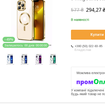
294,27 
577 ₴
В наявності
Купити
–49%
Залишилось
0
0
днів
0
0
0
0
0
0
+380 (50) 022-83-85
Владислав
У компанії підключені
будь-який товар не п