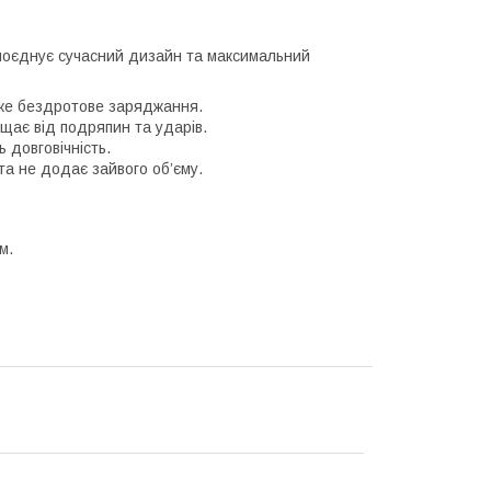
 поєднує сучасний дизайн та максимальний
ке бездротове заряджання.
ає від подряпин та ударів.
 довговічність.
а не додає зайвого об’єму.
м.