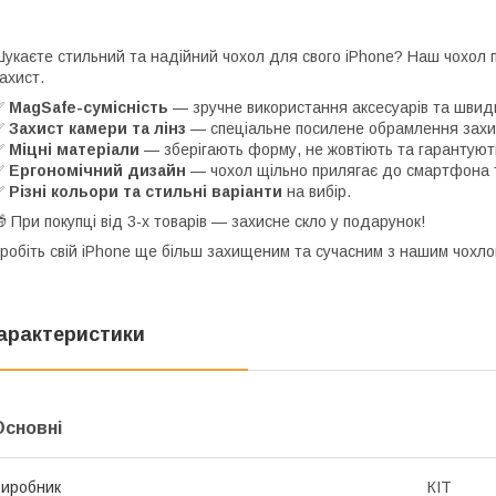
укаєте стильний та надійний чохол для свого iPhone? Наш чохол
ахист.
✅
MagSafe-сумісність
— зручне використання аксесуарів та швид
✅
Захист камери та лінз
— спеціальне посилене обрамлення захищ
✅
Міцні матеріали
— зберігають форму, не жовтіють та гарантують
✅
Ергономічний дизайн
— чохол щільно прилягає до смартфона т
✅
Різні кольори та стильні варіанти
на вибір.
 При покупці від 3-х товарів — захисне скло у подарунок!
робіть свій iPhone ще більш захищеним та сучасним з нашим чохло
арактеристики
Основні
иробник
КІТ