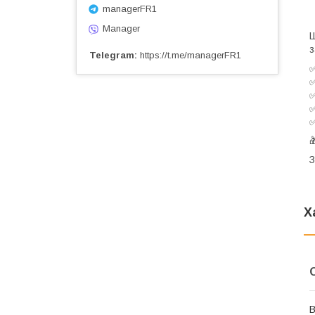
managerFR1
Manager
Ш
з
Telegram
https://t.me/managerFR1

З
Х
В