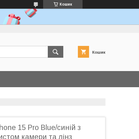
Кошик
Кошик
hone 15 Pro Blue/синій з
истом камери та лінз