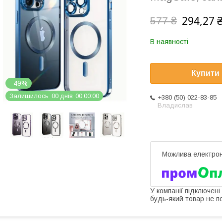
294,27 
577 ₴
В наявності
Купити
–49%
Залишилось
0
0
днів
0
0
0
0
0
0
+380 (50) 022-83-85
Владислав
У компанії підключені
будь-який товар не п