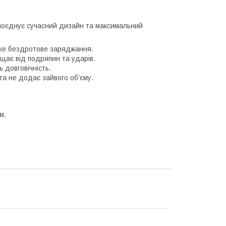
 поєднує сучасний дизайн та максимальний
ке бездротове заряджання.
ає від подряпин та ударів.
 довговічність.
а не додає зайвого об’єму.
м.