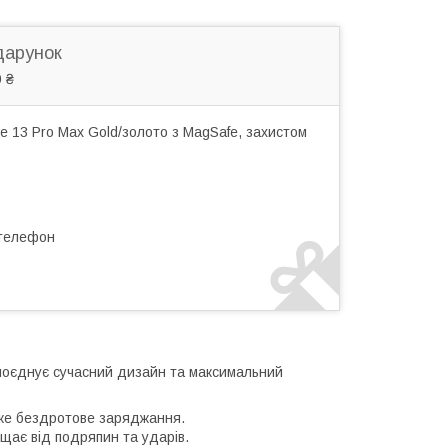
дарунок
 ₴
 13 Pro Max Gold/золото з MagSafe, захистом
 телефон
 поєднує сучасний дизайн та максимальний
ке бездротове заряджання.
ає від подряпин та ударів.