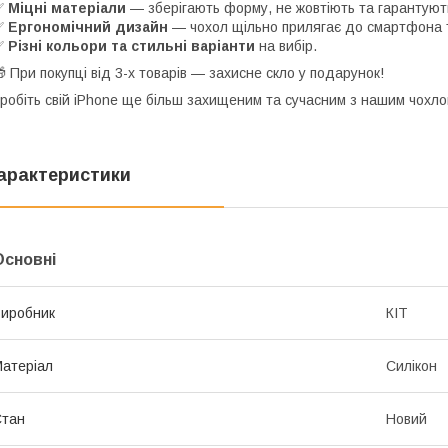
✅
Міцні матеріали
— зберігають форму, не жовтіють та гарантують
✅
Ергономічний дизайн
— чохол щільно прилягає до смартфона т
✅
Різні кольори та стильні варіанти
на вибір.
 При покупці від 3-х товарів — захисне скло у подарунок!
робіть свій iPhone ще більш захищеним та сучасним з нашим чохло
арактеристики
Основні
иробник
КІТ
атеріал
Силікон
Стан
Новий