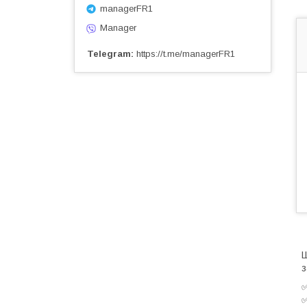
managerFR1
Manager
Telegram
https://t.me/managerFR1
Ш
з