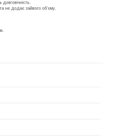
 довговічність.
а не додає зайвого об’єму.
м.