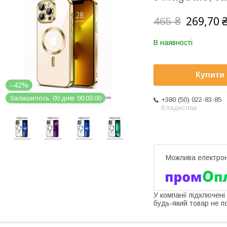
269,70 
465 ₴
В наявності
Купити
–42%
Залишилось
0
0
днів
0
0
0
0
0
0
+380 (50) 022-83-85
Владислав
У компанії підключені
будь-який товар не п