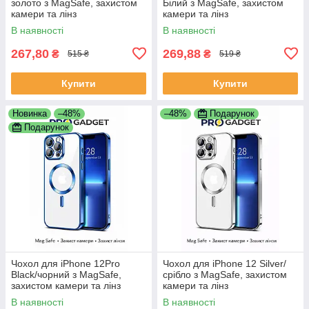
золото з MagSafe, захистом
Білий з MagSafe, захистом
камери та лінз
камери та лінз
В наявності
В наявності
267,80
269,88
₴
₴
515 ₴
519 ₴
Купити
Купити
Новинка
–48%
–48%
Подарунок
Подарунок
Чохол для iPhone 12Pro
Чохол для iPhone 12 Silver/
Black/чорний з MagSafe,
срібло з MagSafe, захистом
захистом камери та лінз
камери та лінз
В наявності
В наявності