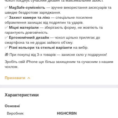
чохол поєднує сучасний дизайн та максимальний захист.
✅
MagSafe-сумісність
— зручне використання аксесуарів та
швидке бездротове заряджання.
✅
Захист камери та лінз
— спеціальне посилене
обрамлення захищає від подряпин та ударів.
✅
Міцні матеріали
— зберігають форму, не жовтіють та
гарантують довговічність.
✅
Ергономічний дизайн
— чохол щільно прилягає до
смартфона та не додає зайвого об’єму.
✅
Різні кольори та стильні варіанти
на вибір.
🎁 При покупці від 3-х товарів — захисне скло у подарунок!
Зробіть свій iPhone ще більш захищеним та сучасним з нашим
чохлом.
Приховати
Характеристики
Основні
Виробник
HIGHCRBN