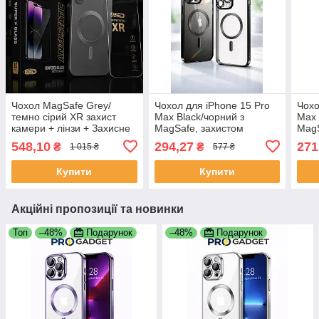
Чохол MagSafe Grey/
Чохол для iPhone 15 Pro
Чохо
темно сірий XR захист
Max Black/чорний з
Max 
камери + лінзи + Захисне
MagSafe, захистом
MagS
скло Super Glass ESD для
камери та лінз
каме
548,10
294,27
271
₴
₴
1 015 ₴
577 ₴
iPhone XR | Комплект
захисту 2в1
Купити
Купити
Акційні пропозиції та новинки
Топ
–48%
Подарунок
–48%
Подарунок