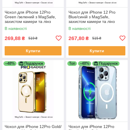
Чохол для iPhone 12Pro
Чохол для iPhone 12 Pro
Green /зелений з MagSafe,
Blue/синій з MagSafe,
захистом камери та лінз
захистом камери та лінз
В наявності
В наявності
269,88
267,80
₴
₴
519 ₴
515 ₴
Купити
Купити
–48%
Подарунок
Топ
–48%
Подарунок
Чохол для iPhone 12Pro Gold/
Чохол для iPhone 12Pro