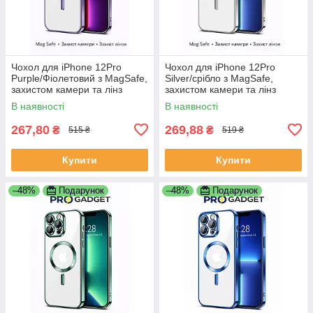
Чохол для iPhone 12Pro
Чохол для iPhone 12Pro
Purple/Фіолетовий з MagSafe,
Silver/срібло з MagSafe,
захистом камери та лінз
захистом камери та лінз
В наявності
В наявності
267,80
269,88
₴
₴
515 ₴
519 ₴
Купити
Купити
–48%
Подарунок
–48%
Подарунок