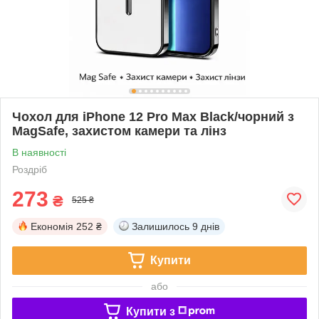
Чохол для iPhone 12 Pro Max Black/чорний з
MagSafe, захистом камери та лінз
В наявності
Роздріб
273
₴
525 ₴
Економія
252 ₴
Залишилось
9 днів
Купити
або
Купити з