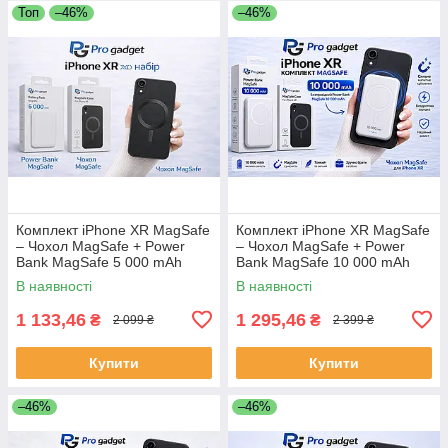
Топ
–46%
–46%
Комплект iPhone XR MagSafe
Комплект iPhone XR MagSafe
– Чохол MagSafe + Power
– Чохол MagSafe + Power
Bank MagSafe 5 000 mAh
Bank MagSafe 10 000 mAh
бездротовий
бездротовий
В наявності
В наявності
1 133,46
1 295,46
₴
₴
2 099 ₴
2 399 ₴
Купити
Купити
–46%
–46%