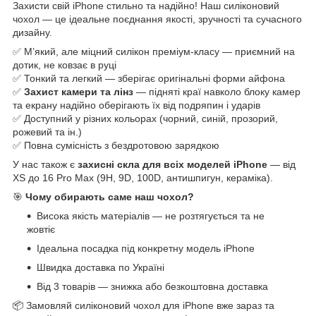
Захисти свій iPhone стильно та надійно! Наш силіконовий
чохол — це ідеальне поєднання якості, зручності та сучасного
дизайну.
✅ М’який, але міцний силікон преміум-класу — приємний на
дотик, не ковзає в руці
✅ Тонкий та легкий — зберігає оригінальні форми айфона
✅
Захист камери та лінз
— підняті краї навколо блоку камер
та екрану надійно оберігають їх від подряпин і ударів
✅ Доступний у різних кольорах (чорний, синій, прозорий,
рожевий та ін.)
✅ Повна сумісність з бездротовою зарядкою
У нас також є
захисні скла для всіх моделей iPhone
— від
XS до 16 Pro Max (9H, 9D, 100D, антишпигун, кераміка).
🎯
Чому обирають саме наш чохол?
Висока якість матеріалів — не розтягується та не
жовтіє
Ідеальна посадка під конкретну модель iPhone
Швидка доставка по Україні
Від 3 товарів — знижка або безкоштовна доставка
📦 Замовляй силіконовий чохол для iPhone вже зараз та