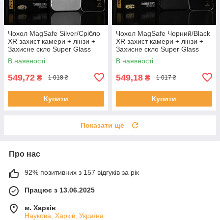
Чохол MagSafe Silver/Срібло
Чохол MagSafe Чорний/Black
XR захист камери + лінзи +
XR захист камери + лінзи +
Захисне скло Super Glass
Захисне скло Super Glass
ESD для iPhone XR |
ESD для iPhone XR |
В наявності
В наявності
Комплект захисту 2в1
Комплект захисту 2в1
549,72
549,18
₴
₴
1 018 ₴
1 017 ₴
Купити
Купити
Показати ще
Про нас
92% позитивних з 157 відгуків за рік
Працює з 13.06.2025
м. Харків
Наукова, Харків, Україна