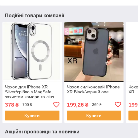
Подібні товари компанії
Чохол для iPhone XR
Чохол силіконовий IPhone
Чохо
Silver/срібло з MagSafe,
XR Black/чорний one
XR
захистом камери та лінз
378
199,26
199
₴
₴
700 ₴
369 ₴
Купити
Купити
Акційні пропозиції та новинки