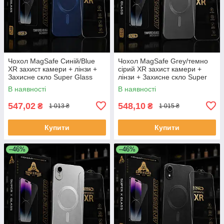
Чохол MagSafe Синій/Blue
Чохол MagSafe Grey/темно
XR захист камери + лінзи +
сірий XR захист камери +
Захисне скло Super Glass
лінзи + Захисне скло Super
ESD для iPhone XR |
Glass ESD для iPhone XR |
В наявності
В наявності
Комплект захисту 2в1
Комплект захисту 2в1
547,02
548,10
₴
₴
1 013 ₴
1 015 ₴
Купити
Купити
–46%
–46%