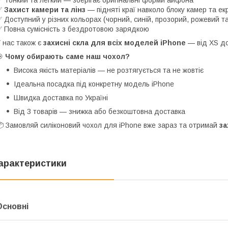
 Тонкий та легкий — зберігає оригінальні форми айфона
✅
Захист камери та лінз
— підняті краї навколо блоку камер та ек
 Доступний у різних кольорах (чорний, синій, прозорий, рожевий та 
 Повна сумісність з бездротовою зарядкою
 нас також є
захисні скла для всіх моделей iPhone
— від XS до 
🎯
Чому обирають саме наш чохол?
Висока якість матеріалів — не розтягується та не жовтіє
Ідеальна посадка під конкретну модель iPhone
Швидка доставка по Україні
Від 3 товарів — знижка або безкоштовна доставка
 Замовляй силіконовий чохол для iPhone вже зараз та отримай
за
арактеристики
Основні