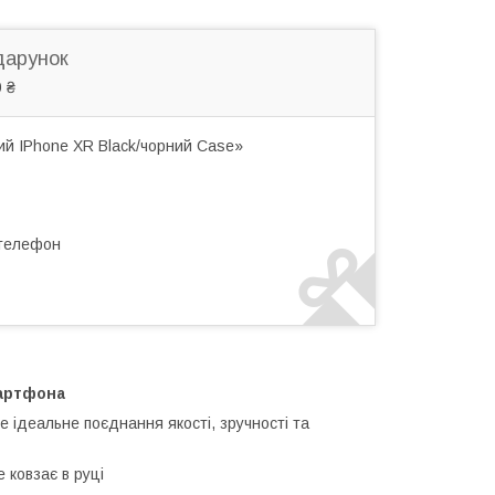
дарунок
 ₴
ий IPhone XR Black/чорний Case»
 телефон
мартфона
е ідеальне поєднання якості, зручності та
 ковзає в руці