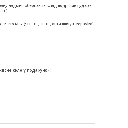
рану надійно оберігають їх від подряпин і ударів
ін.)
16 Pro Max (9H, 9D, 100D, антишпигун, кераміка).
хисне скло у подарунок
!