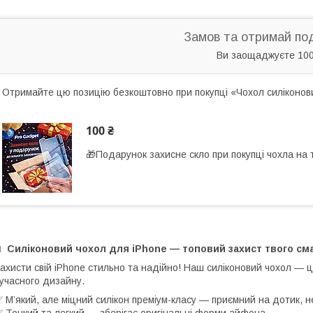
Замов та отримай по
Ви заощаджуєте 100
Отримайте цю позицію безкоштовно при покупці «Чохол силіконов
100 ₴
🎁Подарунок захисне скло при покупці чохла на
📱
Силіконовий чохол для iPhone — топовий захист твого с
ахисти свій iPhone стильно та надійно! Наш силіконовий чохол — ц
учасного дизайну.
 М’який, але міцний силікон преміум-класу — приємний на дотик, не