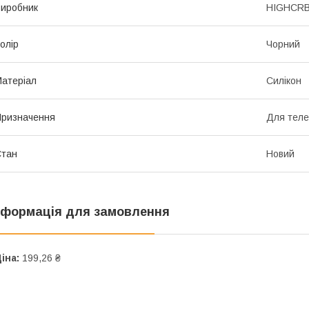
иробник
HIGHCR
олір
Чорний
атеріал
Силікон
ризначення
Для тел
Стан
Новий
нформація для замовлення
іна:
199,26 ₴