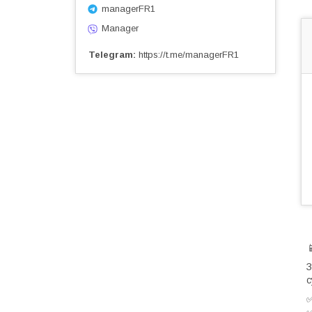
managerFR1
Manager
Telegram
https://t.me/managerFR1
З
с
✅