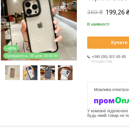
199,26 
369 ₴
В наявності
Купити
–46%
Залишилось
0
0
днів
0
0
0
0
0
0
+380 (50) 022-83-85
Владислав
У компанії підключені
будь-який товар не п