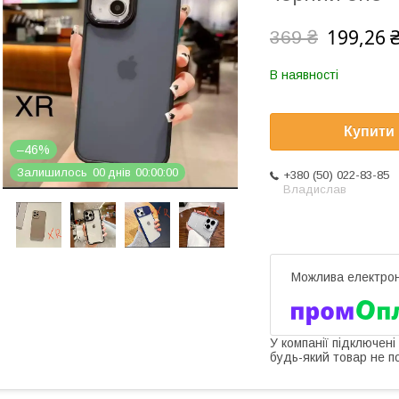
199,26 
369 ₴
В наявності
Купити
–46%
Залишилось
0
0
днів
0
0
0
0
0
0
+380 (50) 022-83-85
Владислав
У компанії підключені
будь-який товар не п