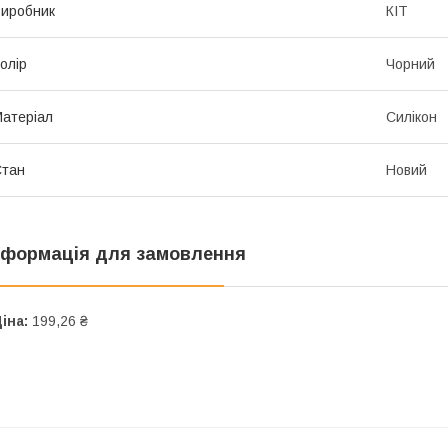
иробник
КІТ
олір
Чорний
атеріал
Силікон
Стан
Новий
нформація для замовлення
іна:
199,26 ₴