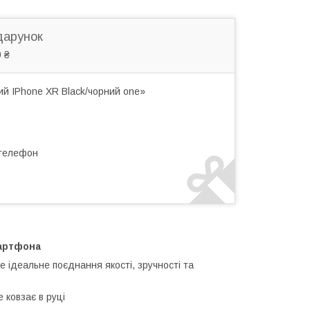
дарунок
 ₴
ий IPhone XR Black/чорний one»
 телефон
мартфона
е ідеальне поєднання якості, зручності та
 ковзає в руці