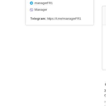
managerFR1
Manager
Telegram
https://t.me/managerFR1
З
с
✅