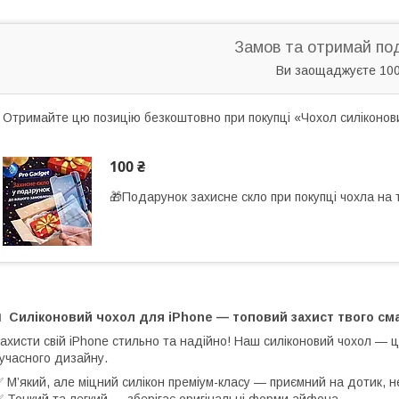
Замов та отримай по
Ви заощаджуєте 100
Отримайте цю позицію безкоштовно при покупці «Чохол силіконов
100 ₴
🎁Подарунок захисне скло при покупці чохла на
📱
Силіконовий чохол для iPhone — топовий захист твого с
ахисти свій iPhone стильно та надійно! Наш силіконовий чохол — ц
учасного дизайну.
 М’який, але міцний силікон преміум-класу — приємний на дотик, не