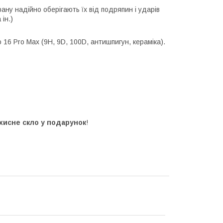
рану надійно оберігають їх від подряпин і ударів
ін.)
16 Pro Max (9H, 9D, 100D, антишпигун, кераміка).
хисне скло у подарунок
!