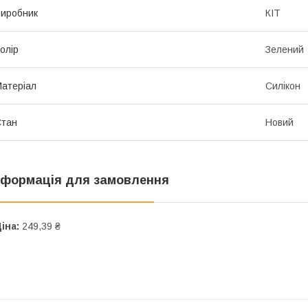
иробник
КІТ
олір
Зелений
атеріал
Силікон
Стан
Новий
нформація для замовлення
іна:
249,39 ₴