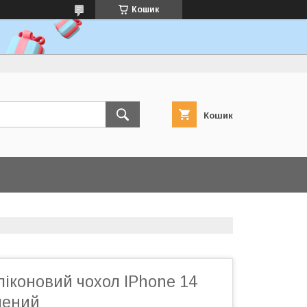
Кошик
Кошик
іконовий чохол IPhone 14
лений