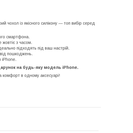
й чохол із якісного силікону — топ вибір серед
ого смартфона.
 жовтіє з часом.
деально підходять під ваш настрій.
 від пошкоджень.
 iPhone.
одарунок на будь-яку модель iPhone.
а комфорт в одному аксесуарі!