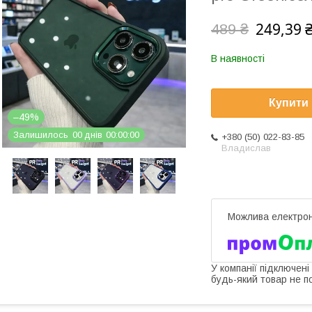
249,39 
489 ₴
В наявності
Купити
–49%
Залишилось
0
0
днів
0
0
0
0
0
0
+380 (50) 022-83-85
Владислав
У компанії підключені
будь-який товар не п