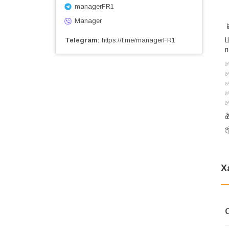
managerFR1
Manager
Ш
Telegram
https://t.me/managerFR1
п

Х