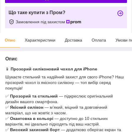
Що таке купити з Пром?
Замовлення під захистом
Опис
Характеристики
Доставка
Оплата
Умови п
Опис
📱
Прозорий силіконовий чохол для iPhone
Шукаєте стильний та надійний захист для свого iPhone? Наш
прозорий чохол із якісного силікону — топ вибір серед
покупців!
✅
Прозорий та стильний
— підкреслює оригінальний
дизайн вашого смартфона.
✅
Якісний силікон
— м’який, міцний та довговічний
матеріал, що не жовтіє з часом.
✅
Окантовка в кольорі
— доступно до 10 стильних
варіантів, які ідеально підходять під ваш настрій.
✅
Високий захисний борт
— додатково оберігає екран та