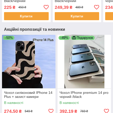
Black/чорний
Black/чорний
чор
225
249,39
234
₴
₴
450 ₴
489 ₴
Купити
Купити
Акційні пропозиції та новинки
–50%
–49%
Подарунок
Чохол силіконовий IPhone 14
Чохол IPhone premium 14 pro
Plus + захист камери
чорний /black
В наявності
В наявності
274,50
392,19
₴
₴
549 ₴
769 ₴