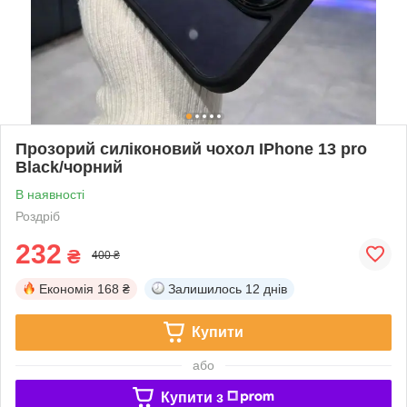
Прозорий силіконовий чохол IPhone 13 pro
Black/чорний
В наявності
Роздріб
232
₴
400 ₴
Економія
168 ₴
Залишилось
12 днів
Купити
або
Купити з