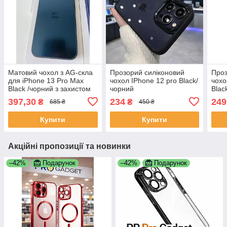
Матовий чохол з AG-скла
Прозорий силіконовий
Проз
для iPhone 13 Pro Max
чохол IPhone 12 pro Black/
чохо
Black /чорний з захистом
чорний
Blac
камери | Проти відбитків |
397,30
234
249
₴
₴
685 ₴
450 ₴
TPU + загартоване скло
Купити
Купити
Акційні пропозиції та новинки
–42%
Подарунок
–42%
Подарунок