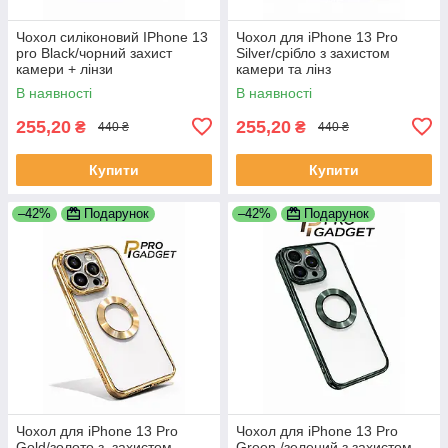
Чохол силіконовий IPhone 13
Чохол для iPhone 13 Pro
pro Black/чорний захист
Silver/срібло з захистом
камери + лінзи
камери та лінз
В наявності
В наявності
255,20
255,20
₴
₴
440 ₴
440 ₴
Купити
Купити
–42%
Подарунок
–42%
Подарунок
Чохол для iPhone 13 Pro
Чохол для iPhone 13 Pro
Gold/золото з, захистом
Green /зелений з захистом