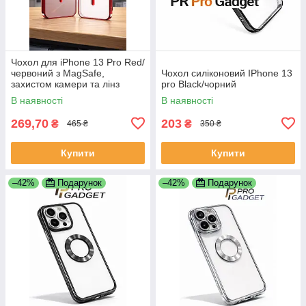
Чохол для iPhone 13 Pro Red/
червоний з MagSafe,
Чохол силіконовий IPhone 13
захистом камери та лінз
pro Black/чорний
В наявності
В наявності
269,70
203
₴
₴
465 ₴
350 ₴
Купити
Купити
–42%
Подарунок
–42%
Подарунок