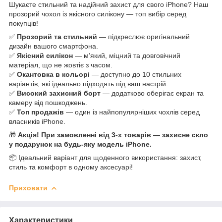
Шукаєте стильний та надійний захист для свого iPhone? Наш
прозорий чохол із якісного силікону — топ вибір серед
покупців!
✅
Прозорий та стильний
— підкреслює оригінальний
дизайн вашого смартфона.
✅
Якісний силікон
— м’який, міцний та довговічний
матеріал, що не жовтіє з часом.
✅
Окантовка в кольорі
— доступно до 10 стильних
варіантів, які ідеально підходять під ваш настрій.
✅
Високий захисний борт
— додатково оберігає екран та
камеру від пошкоджень.
✅
Топ продажів
— один із найпопулярніших чохлів серед
власників iPhone.
🎁
Акція! При замовленні від 3-х товарів — захисне скло
у подарунок на будь-яку модель iPhone.
📦 Ідеальний варіант для щоденного використання: захист,
стиль та комфорт в одному аксесуарі!
Приховати
Характеристики