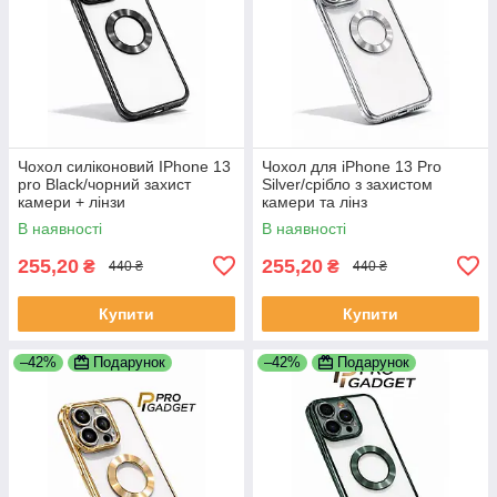
Чохол силіконовий IPhone 13
Чохол для iPhone 13 Pro
pro Black/чорний захист
Silver/срібло з захистом
камери + лінзи
камери та лінз
В наявності
В наявності
255,20
255,20
₴
₴
440 ₴
440 ₴
Купити
Купити
–42%
Подарунок
–42%
Подарунок