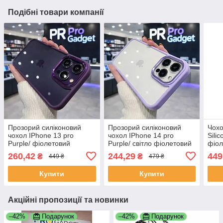
Подібні товари компанії
Прозорий силіконовий
Прозорий силіконовий
Чохо
чохол IPhone 13 pro
чохол IPhone 14 pro
Sili
Purple/ фіолетовий
Purple/ світло фіолетовий
фіол
Appl
260,42
244,29
449
₴
₴
449 ₴
479 ₴
soft
упак
Купити
Купити
Акційні пропозиції та новинки
–42%
Подарунок
–42%
Подарунок