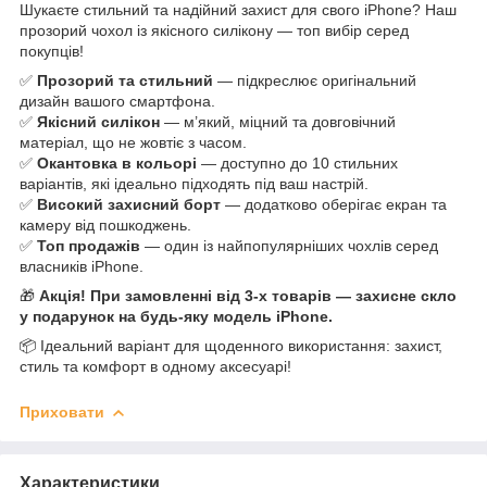
Шукаєте стильний та надійний захист для свого iPhone? Наш
прозорий чохол із якісного силікону — топ вибір серед
покупців!
✅
Прозорий та стильний
— підкреслює оригінальний
дизайн вашого смартфона.
✅
Якісний силікон
— м’який, міцний та довговічний
матеріал, що не жовтіє з часом.
✅
Окантовка в кольорі
— доступно до 10 стильних
варіантів, які ідеально підходять під ваш настрій.
✅
Високий захисний борт
— додатково оберігає екран та
камеру від пошкоджень.
✅
Топ продажів
— один із найпопулярніших чохлів серед
власників iPhone.
🎁
Акція! При замовленні від 3-х товарів — захисне скло
у подарунок на будь-яку модель iPhone.
📦 Ідеальний варіант для щоденного використання: захист,
стиль та комфорт в одному аксесуарі!
Приховати
Характеристики