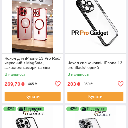
Чохол для iPhone 13 Pro Red/
червоний з MagSafe,
Чохол силіконовий IPhone 13
захистом камери та лінз
pro Black/чорний
В наявності
В наявності
269,70
203
₴
₴
465 ₴
350 ₴
Купити
Купити
–42%
Подарунок
–42%
Подарунок